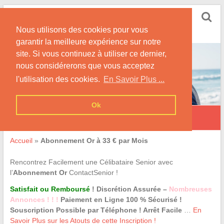
Skip
Rencontrer Senior
to
Conseils & Infos pour la Rencontre d'une Senior
Nous utilisons des cookies pour vous
content
garantir la meilleure expérience sur notre
site. Si vous continuez à utiliser ce dernier,
nous considérerons que vous acceptez
l'utilisation des cookies.
En Savoir Plus ...
Ok
Abonnement Or à 33 € par Mois
Accueil
»
Abonnement Or à 33 € par Mois
Rencontrez Facilement une Célibataire Senior avec
l’
Abonnement Or
ContactSenior !
Satisfait ou Remboursé
! Discrétion Assurée –
Nombreuses
Annonces ! ! !
Paiement en Ligne 100 % Sécurisé !
Souscription Possible par Téléphone ! Arrêt Facile
…
En
Savoir Plus sur les Atouts de cette Inscription !