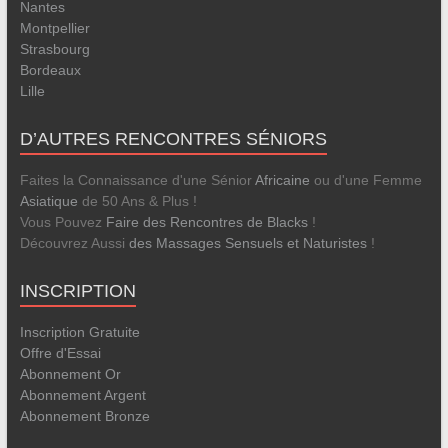
Nantes
Montpellier
Strasbourg
Bordeaux
Lille
D’AUTRES RENCONTRES SÉNIORS
Faites la Connaissance d'une Sénior
Africaine
ou d'une Femme
Asiatique
de 50 Ans & Plus !
Vous Pouvez
Faire des Rencontres de Blacks
!
Découvrez Aussi
des Massages Sensuels et Naturistes
!
INSCRIPTION
Inscription Gratuite
Offre d'Essai
Abonnement Or
Abonnement Argent
Abonnement Bronze