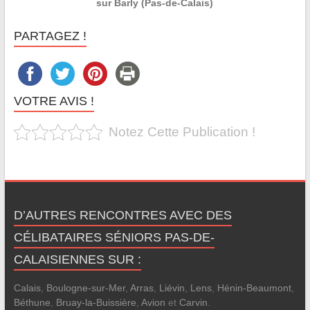
sur Barly (Pas-de-Calais)
PARTAGEZ !
VOTRE AVIS !
Notez Cette Publication !
D’AUTRES RENCONTRES AVEC DES
CÉLIBATAIRES SÉNIORS PAS-DE-
CALAISIENNES SUR :
Calais
,
Boulogne-sur-Mer
,
Arras
,
Liévin
,
Lens
,
Hénin-Beaumont
,
Béthune
,
Bruay-la-Buissière
,
Avion
et
Carvin
.