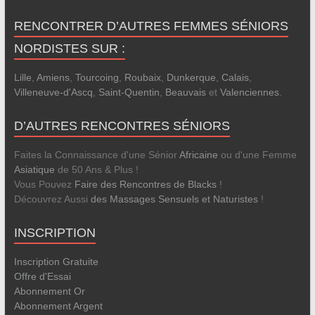
RENCONTRER D’AUTRES FEMMES SÉNIORS
NORDISTES SUR :
Lille
,
Amiens
,
Tourcoing
,
Roubaix
,
Dunkerque
,
Calais
,
Villeneuve-d'Ascq
,
Saint-Quentin
,
Beauvais
et
Valenciennes
.
D’AUTRES RENCONTRES SÉNIORS
Faites la Connaissance d'une Sénior
Africaine
ou d'une Femme
Asiatique
de 50 Ans & Plus !
Vous Pouvez
Faire des Rencontres de Blacks
!
Découvrez Aussi
des Massages Sensuels et Naturistes
!
INSCRIPTION
Inscription Gratuite
Offre d'Essai
Abonnement Or
Abonnement Argent