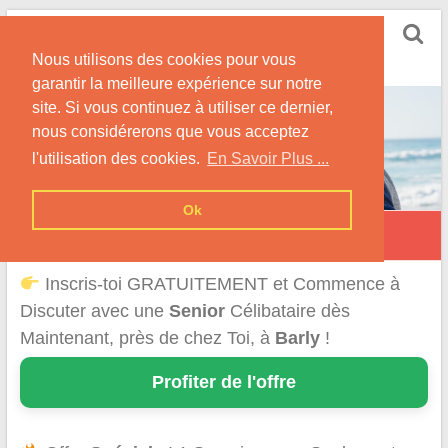
Skip
Rencontrer Senior
to
Conseils & Infos pour la Rencontre d'une Senior
Nous utilisons des cookies pour vous
content
garantir la meilleure expérience sur notre
site. Si vous continuez à utiliser ce dernier,
nous considérerons que vous acceptez
l'utilisation des cookies.
En Savoir Plus ...
Ok
Barly
Inscris-toi GRATUITEMENT et Commence à
Discuter avec une
Senior
Célibataire dès
Maintenant, près de chez Toi, à
Barly
!
Profiter de l'offre