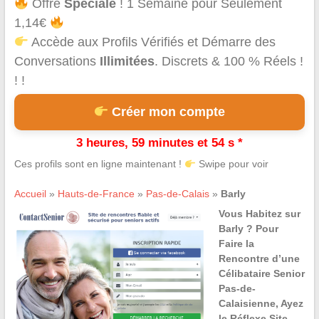
Offre
Spéciale
! 1 Semaine pour Seulement
1,14€
Accède aux Profils Vérifiés et Démarre des
Conversations
Illimitées
. Discrets & 100 % Réels !
! !
Créer mon compte
3 heures, 59 minutes et 54 s *
Ces profils sont en ligne maintenant !
Swipe pour voir
Accueil
»
Hauts-de-France
»
Pas-de-Calais
»
Barly
Vous Habitez sur
Barly ? Pour
Faire la
Rencontre d’une
Célibataire Senior
Pas-de-
Calaisienne, Ayez
le Réflexe Site