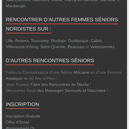
Maubeuge
.
RENCONTRER D’AUTRES FEMMES SÉNIORS
NORDISTES SUR :
Lille
,
Amiens
,
Tourcoing
,
Roubaix
,
Dunkerque
,
Calais
,
Villeneuve-d'Ascq
,
Saint-Quentin
,
Beauvais
et
Valenciennes
.
D’AUTRES RENCONTRES SÉNIORS
Faites la Connaissance d'une Sénior
Africaine
ou d'une Femme
Asiatique
de 50 Ans & Plus !
Vous Pouvez
Faire des Rencontres de Blacks
!
Découvrez Aussi
des Massages Sensuels et Naturistes
!
INSCRIPTION
Inscription Gratuite
Offre d'Essai
Abonnement Or