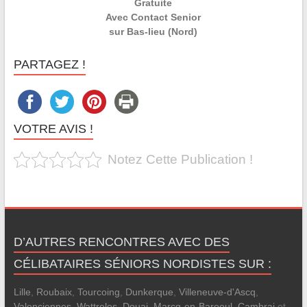
Gratuite
Avec Contact Senior
sur Bas-lieu (Nord)
PARTAGEZ !
VOTRE AVIS !
Notez Cette Publication !
D’AUTRES RENCONTRES AVEC DES
CÉLIBATAIRES SÉNIORS NORDISTES SUR :
Lille
,
Roubaix
,
Tourcoing
,
Dunkerque
,
Villeneuve-d'Ascq
,
Valenciennes
,
Wattrelos
,
Douai
,
Marcq-en-Baroeul
,
Cambrai
et