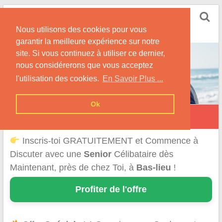
Skip
Rencontrer Senior
to
Conseils & Infos pour la Rencontre d'une Senior
Nous utilisons des cookies pour vous
content
garantir la meilleure expérience sur notre
site. Si vous continuez à utiliser ce dernier,
nous considérerons que vous acceptez
l'utilisation des cookies.
En Savoir Plus ...
Ok
Bas-Lieu
Inscris-toi GRATUITEMENT et Commence à
Discuter avec une
Senior
Célibataire dès
Maintenant, près de chez Toi, à
Bas-lieu
!
Profiter de l'offre