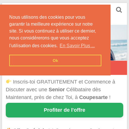
Skip
Rencontrer Senior
to
Conseils & Infos pour la Rencontre d'une Senior
Nous utilisons des cookies pour vous
content
garantir la meilleure expérience sur notre
site. Si vous continuez à utiliser ce dernier,
nous considérerons que vous acceptez
l'utilisation des cookies.
En Savoir Plus ...
Ok
Coupesarte
Inscris-toi GRATUITEMENT et Commence à
Discuter avec une
Senior
Célibataire dès
Maintenant, près de chez Toi, à
Coupesarte
!
Profiter de l'offre