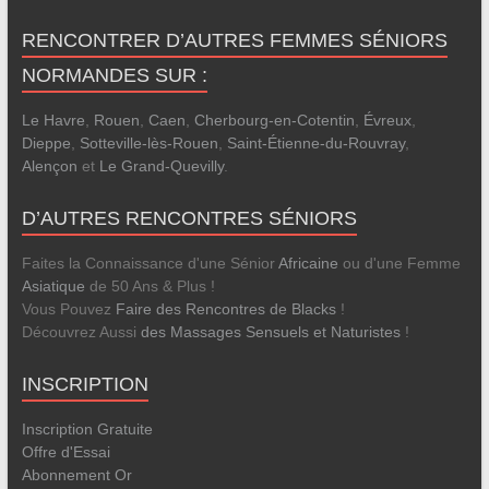
RENCONTRER D’AUTRES FEMMES SÉNIORS
NORMANDES SUR :
Le Havre
,
Rouen
,
Caen
,
Cherbourg-en-Cotentin
,
Évreux
,
Dieppe
,
Sotteville-lès-Rouen
,
Saint-Étienne-du-Rouvray
,
Alençon
et
Le Grand-Quevilly
.
D’AUTRES RENCONTRES SÉNIORS
Faites la Connaissance d'une Sénior
Africaine
ou d'une Femme
Asiatique
de 50 Ans & Plus !
Vous Pouvez
Faire des Rencontres de Blacks
!
Découvrez Aussi
des Massages Sensuels et Naturistes
!
INSCRIPTION
Inscription Gratuite
Offre d'Essai
Abonnement Or