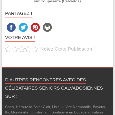
sur Coupesarte (Calvados)
PARTAGEZ !
VOTRE AVIS !
Notez Cette Publication !
D’AUTRES RENCONTRES AVEC DES
CÉLIBATAIRES SÉNIORS CALVADOSIENNES
SUR :
Caen
,
Hérouville-Saint-Clair
,
Lisieux
,
Vire Normandie
,
Bayeux
,
Ifs
,
Mondeville
,
Ouistreham
,
Souleuvre en Bocage
et
Falaise
.