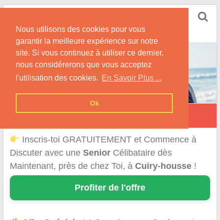
Skip
Rencontrer Senior
to
Conseils & Infos pour la Rencontre d'une Senior
Nous utilisons des cookies pour vous
content
garantir la meilleure expérience sur notre
site. Si vous continuez à utiliser ce dernier,
nous considérerons que vous acceptez
l'utilisation des cookies.
En Savoir Plus ...
Ok
Cuiry-Housse
Inscris-toi GRATUITEMENT et Commence à
Discuter avec une
Senior
Célibataire dès
Maintenant, près de chez Toi, à
Cuiry-housse
!
Profiter de l'offre