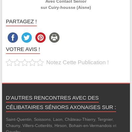
Avec Contact Senior
sur Cuiry-housse (Aisne)
PARTAGEZ !
VOTRE AVIS !
Notez Cette Publication !
D’AUTRES RENCONTRES AVEC DES
CÉLIBATAIRES SÉNIORS AXONAISES SUR :
Saint-Quentin
,
Soissons
,
Laon
,
Château-Thierry
,
Tergnier
,
Chauny
,
Villers-Cotterêts
,
Hirson
,
Bohain-en-Vermandois
et
Gauchy
.