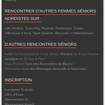
RENCONTRER D’AUTRES FEMMES SÉNIORS
NORDISTES SUR :
Lille
,
Amiens
,
Tourcoing
,
Roubaix
,
Dunkerque
,
Calais
,
Villeneuve-d'Ascq
,
Saint-Quentin
,
Beauvais
et
Valenciennes
.
D’AUTRES RENCONTRES SÉNIORS
Faites la Connaissance d'une Sénior
Africaine
ou d'une Femme
Asiatique
de 50 Ans & Plus !
Vous Pouvez
Faire des Rencontres de Blacks
!
Découvrez Aussi
des Massages Sensuels et Naturistes
!
INSCRIPTION
Inscription Gratuite
Offre d'Essai
Abonnement Or
Abonnement Argent