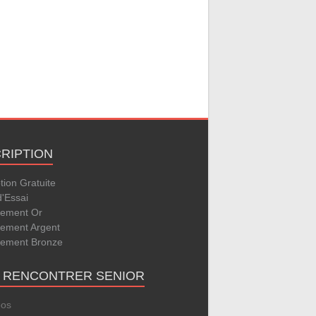
CRIPTION
ption Gratuite
d'Essai
ement Or
ement Argent
ement Bronze
E RENCONTRER SENIOR
pos