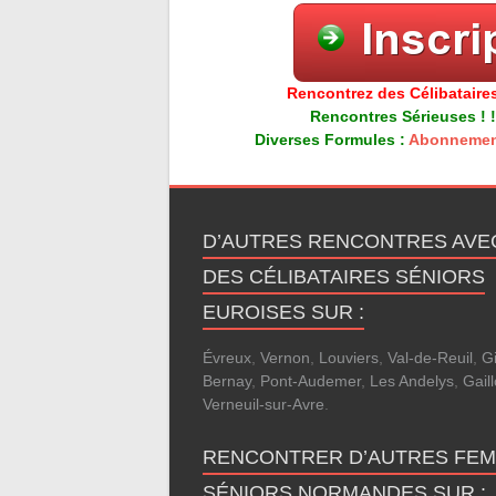
Rencontrez des Célibataires
Rencontres Sérieuses ! !
Diverses Formules :
Abonnemen
D’AUTRES RENCONTRES AVE
DES CÉLIBATAIRES SÉNIORS
EUROISES SUR :
Évreux
,
Vernon
,
Louviers
,
Val-de-Reuil
,
G
Bernay
,
Pont-Audemer
,
Les Andelys
,
Gail
Verneuil-sur-Avre
.
RENCONTRER D’AUTRES FE
SÉNIORS NORMANDES SUR :