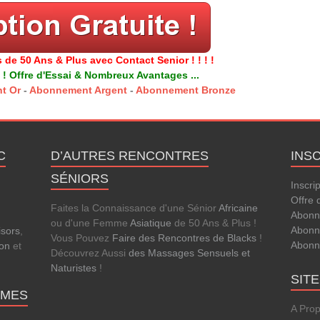
 de 50 Ans & Plus avec Contact Senior ! ! ! !
 ! Offre d'Essai & Nombreux Avantages ...
t Or
-
Abonnement Argent
-
Abonnement Bronze
C
D’AUTRES RENCONTRES
INS
SÉNIORS
Inscri
Offre 
Faites la Connaissance d'une Sénior
Africaine
Abonn
ou d'une Femme
Asiatique
de 50 Ans & Plus !
Abonn
isors
,
Vous Pouvez
Faire des Rencontres de Blacks
!
Abonn
lon
et
Découvrez Aussi
des Massages Sensuels et
Naturistes
!
SIT
MMES
A Pro