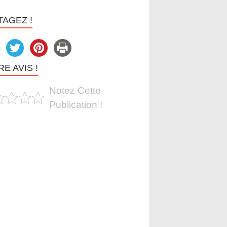
TAGEZ !
E AVIS !
Notez Cette
Publication !