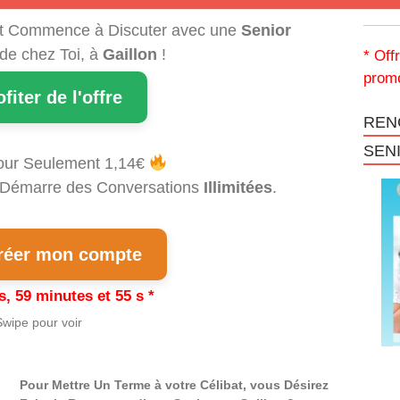
t Commence à Discuter avec une
Senior
 de chez Toi, à
Gaillon
!
* Off
promo
ofiter de l'offre
REN
SEN
our Seulement 1,14€
et Démarre des Conversations
Illimitées
.
éer mon compte
s, 59 minutes et 54 s *
wipe pour voir
Pour Mettre Un Terme à votre Célibat, vous Désirez