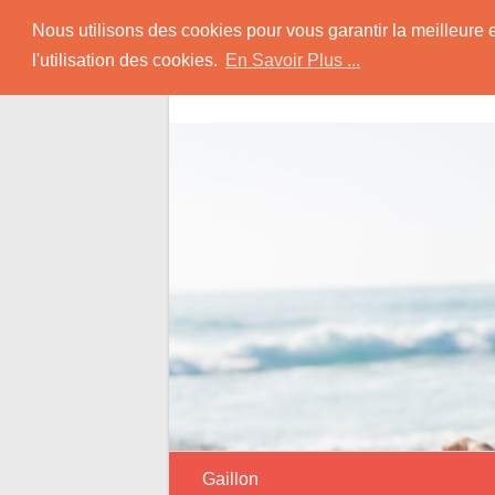
Skip
Rencontrer Senior
Nous utilisons des cookies pour vous garantir la meilleure 
to
l'utilisation des cookies.
En Savoir Plus ...
content
Conseils & Infos pour la Rencontre d'une
Gaillon