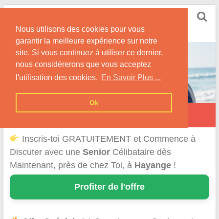
Skip
Rencontrer Senior
to
Conseils & Infos pour la Rencontre d'une Senior
Nous utilisons des cookies pour vous
content
garantir la meilleure expérience sur notre
site. Si vous continuez à utiliser ce dernier,
nous considérerons que vous acceptez
l'utilisation des cookies.
En Savoir Plus ...
Ok
Hayange
Inscris-toi GRATUITEMENT et Commence à
Discuter avec une
Senior
Célibataire dès
Maintenant, près de chez Toi, à
Hayange
!
Profiter de l'offre