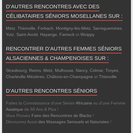
D’AUTRES RENCONTRES AVEC DES
CÉLIBATAIRES SÉNIORS MOSELLANES SUR :
Metz
,
Thionville
,
Forbach
,
Montigny-lès-Metz
,
Sarreguemines
,
Yutz
,
Saint-Avold
,
Hayange
,
Fameck
et
Woippy
.
RENCONTRER D’AUTRES FEMMES SÉNIORS
ALSACIENNES & CHAMPENOISES SUR :
Strasbourg
,
Reims
,
Metz
,
Mulhouse
,
Nancy
,
Colmar
,
Troyes
,
Charleville-Mézières
,
Châlons-en-Champagne
et
Thionville
.
D’AUTRES RENCONTRES SÉNIORS
Faites la Connaissance d'une Sénior
Africaine
ou d'une Femme
Asiatique
de 50 Ans & Plus !
Vous Pouvez
Faire des Rencontres de Blacks
!
Découvrez Aussi
des Massages Sensuels et Naturistes
!