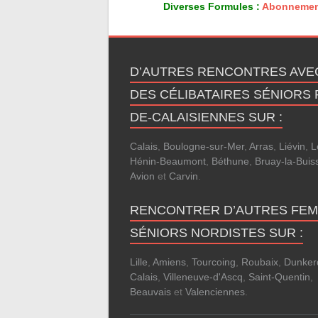
Diverses Formules :
Abonnemen
D’AUTRES RENCONTRES AVE
DES CÉLIBATAIRES SÉNIORS 
DE-CALAISIENNES SUR :
Calais
,
Boulogne-sur-Mer
,
Arras
,
Liévin
,
L
Hénin-Beaumont
,
Béthune
,
Bruay-la-Buis
Avion
et
Carvin
.
RENCONTRER D’AUTRES FE
SÉNIORS NORDISTES SUR :
Lille
,
Amiens
,
Tourcoing
,
Roubaix
,
Dunker
Calais
,
Villeneuve-d'Ascq
,
Saint-Quentin
,
Beauvais
et
Valenciennes
.