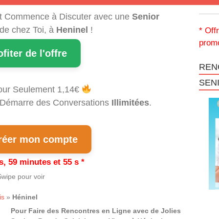
t Commence à Discuter avec une
Senior
 de chez Toi, à
Heninel
!
* Off
promo
ofiter de l'offre
REN
SEN
our Seulement 1,14€
et Démarre des Conversations
Illimitées
.
éer mon compte
s, 59 minutes et 54 s *
wipe pour voir
is
»
Héninel
Pour Faire des Rencontres en Ligne avec de Jolies