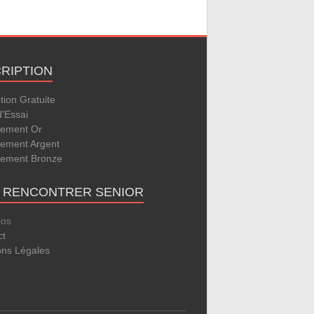
CRIPTION
ption Gratuite
d'Essai
ement Or
ement Argent
ement Bronze
E RENCONTRER SENIOR
pos
ct
ons Légales