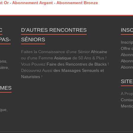
t Or
-
Abonnement Argent
-
Abonnement Bronze
C
D’AUTRES RENCONTRES
INS
PAS-
SÉNIORS
Inscri
Offre 
Faites la Connaissance d'une Sénior
Africaine
Abonn
ou d'une Femme
Asiatique
de 50 Ans & Plus !
Abonn
ens
,
Vous Pouvez
Faire des Rencontres de Blacks
!
Abonn
sière
,
Découvrez Aussi
des Massages Sensuels et
Naturistes
!
SIT
MMES
A Pro
Conta
Menti
que
,