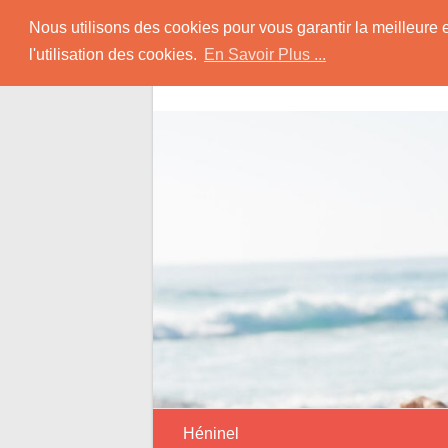
Skip
Rencontrer Senior
Nous utilisons des cookies pour vous garantir la meilleure 
to
l'utilisation des cookies.
En Savoir Plus ...
content
Conseils & Infos pour la Rencontre d'une
Héninel