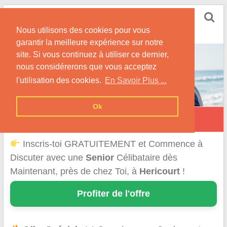
Skip
Rencontrer Senior
to
Conseils & Infos pour la Rencontre d'une Senior
Nous utilisons des cookies pour vous
content
garantir la meilleure expérience sur notre
site. Si vous continuez à utiliser ce dernier,
nous considérerons que vous acceptez
l'utilisation des cookies.
En Savoir Plus ...
Ok
Héricourt
Inscris-toi GRATUITEMENT et Commence à
Discuter avec une
Senior
Célibataire dès
Maintenant, près de chez Toi, à
Hericourt
!
Profiter de l'offre