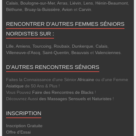
Calais
,
Boulogne-sur-Mer
,
Arras
,
Liévin
,
Lens
,
Hénin-Beaumont
,
Béthune
,
Bruay-la-Buissière
,
Avion
et
Carvin
.
RENCONTRER D’AUTRES FEMMES SÉNIORS
NORDISTES SUR :
Lille
,
Amiens
,
Tourcoing
,
Roubaix
,
Dunkerque
,
Calais
,
Villeneuve-d'Ascq
,
Saint-Quentin
,
Beauvais
et
Valenciennes
.
D’AUTRES RENCONTRES SÉNIORS
Faites la Connaissance d'une Sénior
Africaine
ou d'une Femme
Asiatique
de 50 Ans & Plus !
Vous Pouvez
Faire des Rencontres de Blacks
!
Découvrez Aussi
des Massages Sensuels et Naturistes
!
INSCRIPTION
Inscription Gratuite
Offre d'Essai