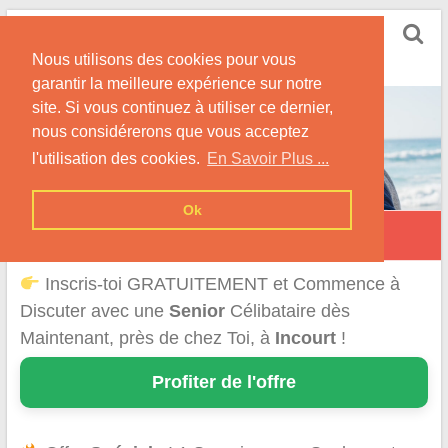
Skip
Rencontrer Senior
to
Conseils & Infos pour la Rencontre d'une Senior
Nous utilisons des cookies pour vous
content
garantir la meilleure expérience sur notre
site. Si vous continuez à utiliser ce dernier,
nous considérerons que vous acceptez
l'utilisation des cookies.
En Savoir Plus ...
Ok
Incourt
Inscris-toi GRATUITEMENT et Commence à
Discuter avec une
Senior
Célibataire dès
Maintenant, près de chez Toi, à
Incourt
!
Profiter de l'offre