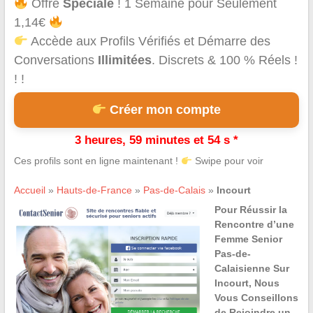
Offre
Spéciale
! 1 Semaine pour Seulement
1,14€
Accède aux Profils Vérifiés et Démarre des
Conversations
Illimitées
. Discrets & 100 % Réels !
! !
Créer mon compte
3 heures, 59 minutes et 54 s *
Ces profils sont en ligne maintenant !
Swipe pour voir
Accueil
»
Hauts-de-France
»
Pas-de-Calais
»
Incourt
Pour Réussir la
Rencontre d’une
Femme Senior
Pas-de-
Calaisienne Sur
Incourt, Nous
Vous Conseillons
de Rejoindre un