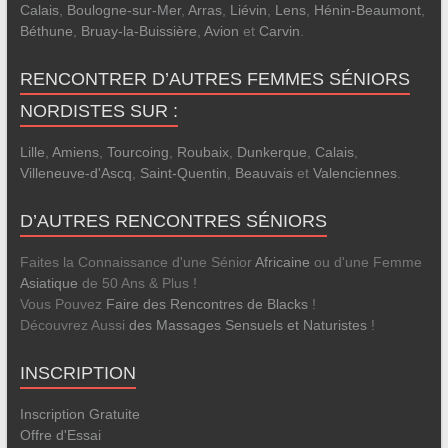
Calais
,
Boulogne-sur-Mer
,
Arras
,
Liévin
,
Lens
,
Hénin-Beaumont
,
Béthune
,
Bruay-la-Buissière
,
Avion
et
Carvin
.
RENCONTRER D’AUTRES FEMMES SÉNIORS
NORDISTES SUR :
Lille
,
Amiens
,
Tourcoing
,
Roubaix
,
Dunkerque
,
Calais
,
Villeneuve-d'Ascq
,
Saint-Quentin
,
Beauvais
et
Valenciennes
.
D’AUTRES RENCONTRES SÉNIORS
Faites la Connaissance d'une Sénior
Africaine
ou d'une Femme
Asiatique
de 50 Ans & Plus !
Vous Pouvez
Faire des Rencontres de Blacks
!
Découvrez Aussi
des Massages Sensuels et Naturistes
!
INSCRIPTION
Inscription Gratuite
Offre d'Essai