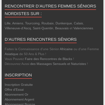
RENCONTRER D’AUTRES FEMMES SÉNIORS
NORDISTES SUR :
Lille
,
Amiens
,
Tourcoing
,
Roubaix
,
Dunkerque
,
Calais
,
Villeneuve-d'Ascq
,
Saint-Quentin
,
Beauvais
et
Valenciennes
.
D’AUTRES RENCONTRES SÉNIORS
Faites la Connaissance d'une Sénior
Africaine
ou d'une Femme
Asiatique
de 50 Ans & Plus !
Vous Pouvez
Faire des Rencontres de Blacks
!
Découvrez Aussi
des Massages Sensuels et Naturistes
!
INSCRIPTION
Inscription Gratuite
Offre d'Essai
Abonnement Or
Abonnement Argent
Abonnement Bronze