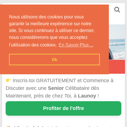
Skip
Rencontrer Senior
to
Conseils & Infos pour la Rencontre d'une Senior
Nous utilisons des cookies pour vous
content
garantir la meilleure expérience sur notre
site. Si vous continuez à utiliser ce dernier,
nous considérerons que vous acceptez
l'utilisation des cookies.
En Savoir Plus ...
Ok
Launoy
Inscris-toi GRATUITEMENT et Commence à
Discuter avec une
Senior
Célibataire dès
Maintenant, près de chez Toi, à
Launoy
!
Profiter de l'offre