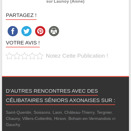
sur Launoy (Aisne)
PARTAGEZ !
VOTRE AVIS !
Notez Cette Publication !
D’AUTRES RENCONTRES AVEC DES
CÉLIBATAIRES SÉNIORS AXONAISES SUR :
Saint-Quentin
,
Soissons
,
Laon
,
Château-Thierry
,
Tergnier
,
Chauny
,
Villers-Cotterêts
,
Hirson
,
Bohain-en-Vermandois
et
Gauchy
.