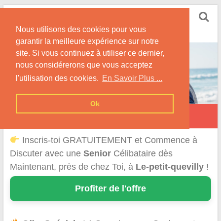
Skip
Rencontrer Senior
to
Conseils & Infos pour la Rencontre d'une Senior
Nous utilisons des cookies pour vous
content
garantir la meilleure expérience sur notre
site. Si vous continuez à utiliser ce dernier,
nous considérerons que vous acceptez
l'utilisation des cookies.
En Savoir Plus ...
Ok
Le Petit-Quevilly
Inscris-toi GRATUITEMENT et Commence à
Discuter avec une
Senior
Célibataire dès
Maintenant, près de chez Toi, à
Le-petit-quevilly
!
Profiter de l'offre