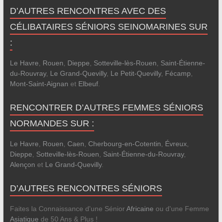
D’AUTRES RENCONTRES AVEC DES
CÉLIBATAIRES SÉNIORS SEINOMARINES SUR
:
Le Havre
,
Rouen
,
Dieppe
,
Sotteville-lès-Rouen
,
Saint-Étienne-
du-Rouvray
,
Le Grand-Quevilly
,
Le Petit-Quevilly
,
Fécamp
,
Mont-Saint-Aignan
et
Elbeuf
.
RENCONTRER D’AUTRES FEMMES SÉNIORS
NORMANDES SUR :
Le Havre
,
Rouen
,
Caen
,
Cherbourg-en-Cotentin
,
Évreux
,
Dieppe
,
Sotteville-lès-Rouen
,
Saint-Étienne-du-Rouvray
,
Alençon
et
Le Grand-Quevilly
.
D’AUTRES RENCONTRES SÉNIORS
Faites la Connaissance d'une Sénior
Africaine
ou d'une Femme
Asiatique
de 50 Ans & Plus !