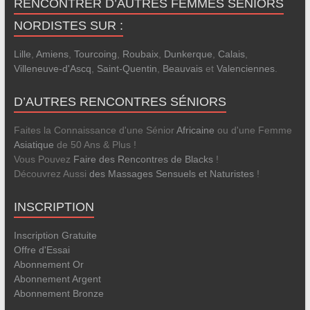
RENCONTRER D’AUTRES FEMMES SÉNIORS
NORDISTES SUR :
Lille
,
Amiens
,
Tourcoing
,
Roubaix
,
Dunkerque
,
Calais
,
Villeneuve-d'Ascq
,
Saint-Quentin
,
Beauvais
et
Valenciennes
.
D’AUTRES RENCONTRES SÉNIORS
Faites la Connaissance d'une Sénior
Africaine
ou d'une Femme
Asiatique
de 50 Ans & Plus !
Vous Pouvez
Faire des Rencontres de Blacks
!
Découvrez Aussi
des Massages Sensuels et Naturistes
!
INSCRIPTION
Inscription Gratuite
Offre d'Essai
Abonnement Or
Abonnement Argent
Abonnement Bronze