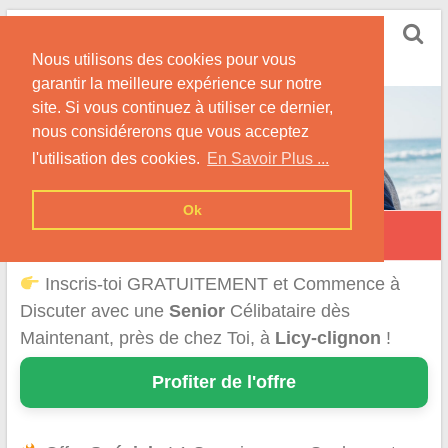
Skip
Rencontrer Senior
to
Conseils & Infos pour la Rencontre d'une Senior
Nous utilisons des cookies pour vous
content
garantir la meilleure expérience sur notre
site. Si vous continuez à utiliser ce dernier,
nous considérerons que vous acceptez
l'utilisation des cookies.
En Savoir Plus ...
Ok
Licy-Clignon
Inscris-toi GRATUITEMENT et Commence à
Discuter avec une
Senior
Célibataire dès
Maintenant, près de chez Toi, à
Licy-clignon
!
Profiter de l'offre