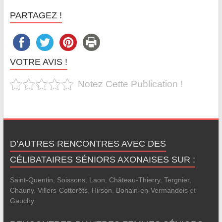
PARTAGEZ !
VOTRE AVIS !
Notez Cette Publication !
D’AUTRES RENCONTRES AVEC DES
CÉLIBATAIRES SÉNIORS AXONAISES SUR :
Saint-Quentin
,
Soissons
,
Laon
,
Château-Thierry
,
Tergnier
,
Chauny
,
Villers-Cotterêts
,
Hirson
,
Bohain-en-Vermandois
et
Gauchy
.