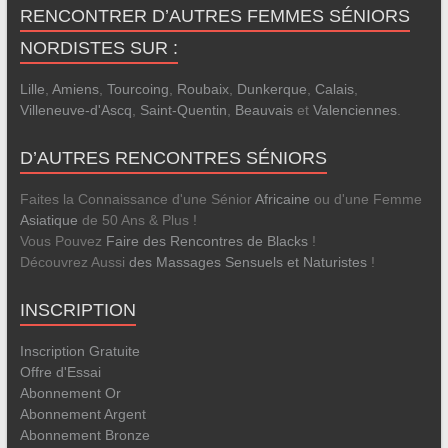
RENCONTRER D’AUTRES FEMMES SÉNIORS
NORDISTES SUR :
Lille
,
Amiens
,
Tourcoing
,
Roubaix
,
Dunkerque
,
Calais
,
Villeneuve-d'Ascq
,
Saint-Quentin
,
Beauvais
et
Valenciennes
.
D’AUTRES RENCONTRES SÉNIORS
Faites la Connaissance d'une Sénior
Africaine
ou d'une Femme
Asiatique
de 50 Ans & Plus !
Vous Pouvez
Faire des Rencontres de Blacks
!
Découvrez Aussi
des Massages Sensuels et Naturistes
!
INSCRIPTION
Inscription Gratuite
Offre d'Essai
Abonnement Or
Abonnement Argent
Abonnement Bronze