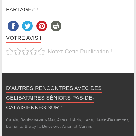
PARTAGEZ !
VOTRE AVIS !
Notez Cette Publication !
D’AUTRES RENCONTRES AVEC DES
CÉLIBATAIRES SÉNIORS PAS-DE-
CALAISIENNES SUR :
Calais
,
Boulogne-sur-Mer
,
Arras
,
Liévin
,
Lens
,
Hénin-Beaumont
,
Béthune
,
Bruay-la-Buissière
,
Avion
et
Carvin
.