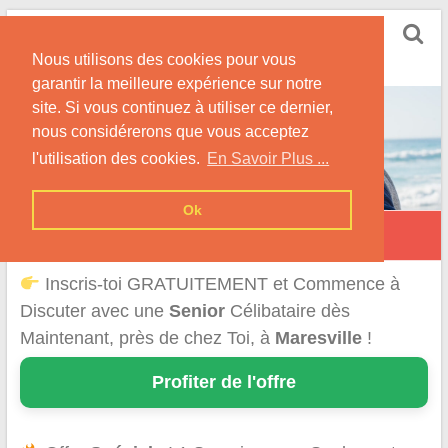
Skip
Rencontrer Senior
to
Conseils & Infos pour la Rencontre d'une Senior
Nous utilisons des cookies pour vous
content
garantir la meilleure expérience sur notre
site. Si vous continuez à utiliser ce dernier,
nous considérerons que vous acceptez
l'utilisation des cookies.
En Savoir Plus ...
Ok
Maresville
Inscris-toi GRATUITEMENT et Commence à
Discuter avec une
Senior
Célibataire dès
Maintenant, près de chez Toi, à
Maresville
!
Profiter de l'offre