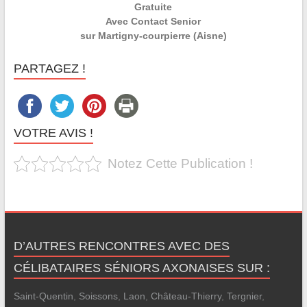
Gratuite
Avec Contact Senior
sur Martigny-courpierre (Aisne)
PARTAGEZ !
VOTRE AVIS !
Notez Cette Publication !
D’AUTRES RENCONTRES AVEC DES
CÉLIBATAIRES SÉNIORS AXONAISES SUR :
Saint-Quentin
,
Soissons
,
Laon
,
Château-Thierry
,
Tergnier
,