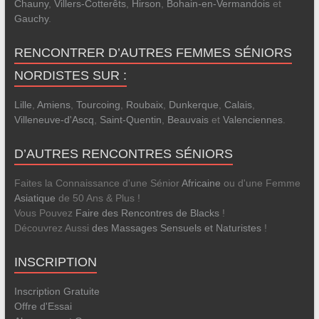
Chauny
,
Villers-Cotterêts
,
Hirson
,
Bohain-en-Vermandois
et
Gauchy
.
RENCONTRER D’AUTRES FEMMES SÉNIORS
NORDISTES SUR :
Lille
,
Amiens
,
Tourcoing
,
Roubaix
,
Dunkerque
,
Calais
,
Villeneuve-d'Ascq
,
Saint-Quentin
,
Beauvais
et
Valenciennes
.
D’AUTRES RENCONTRES SÉNIORS
Faites la Connaissance d'une Sénior
Africaine
ou d'une Femme
Asiatique
de 50 Ans & Plus !
Vous Pouvez
Faire des Rencontres de Blacks
!
Découvrez Aussi
des Massages Sensuels et Naturistes
!
INSCRIPTION
Inscription Gratuite
Offre d'Essai