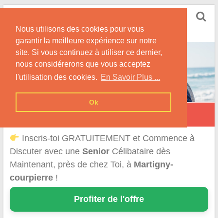
Skip
Rencontrer Senior
to
Conseils & Infos pour la Rencontre d'une Senior
Nous utilisons des cookies pour vous
content
garantir la meilleure expérience sur notre
site. Si vous continuez à utiliser ce dernier,
nous considérerons que vous acceptez
l'utilisation des cookies.
En Savoir Plus ...
Ok
Martigny-Courpierre
Inscris-toi GRATUITEMENT et Commence à
Discuter avec une
Senior
Célibataire dès
Maintenant, près de chez Toi, à
Martigny-
courpierre
!
Profiter de l'offre