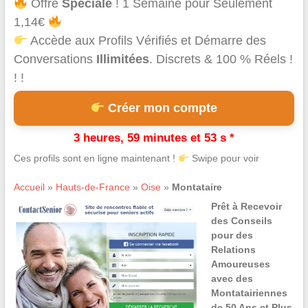
Offre
Spéciale
! 1 Semaine pour Seulement
1,14€
Accède aux Profils Vérifiés et Démarre des
Conversations
Illimitées
. Discrets & 100 % Réels !
! !
Créer mon compte
3 heures, 59 minutes et 53 s *
Ces profils sont en ligne maintenant !
Swipe pour voir
Accueil
»
Hauts-de-France
»
Oise
»
Montataire
Prêt à Recevoir
des Conseils
pour des
Relations
Amoureuses
avec des
Montatairiennes
de 50 Ans et Plus