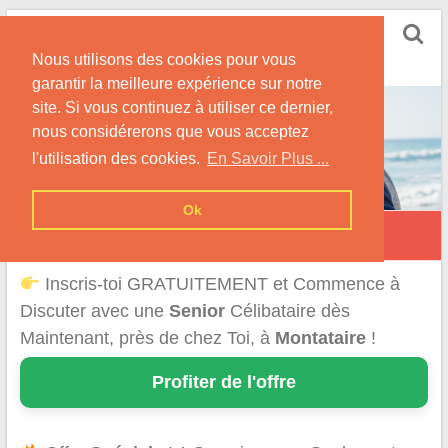
Skip
Rencontrer Senior
to
Conseils & Infos pour la Rencontre d'une Senior
Nous utilisons des cookies pour vous
content
garantir la meilleure expérience sur notre
site. Si vous continuez à utiliser ce dernier,
nous considérerons que vous acceptez
l'utilisation des cookies.
En Savoir Plus ...
Ok
Montataire
Inscris-toi GRATUITEMENT et Commence à
Discuter avec une
Senior
Célibataire dès
Maintenant, près de chez Toi, à
Montataire
!
Profiter de l'offre