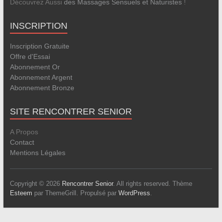
Découvrez Aussi
des Massages Sensuels et Naturistes
!
INSCRIPTION
Inscription Gratuite
Offre d'Essai
Abonnement Or
Abonnement Argent
Abonnement Bronze
SITE RENCONTRER SENIOR
A Propos
Contact
Mentions Légales
Copyright © 2026
Rencontrer Senior
. All rights reserved. Thème
Esteem
par ThemeGrill. Propulsé par
WordPress
.