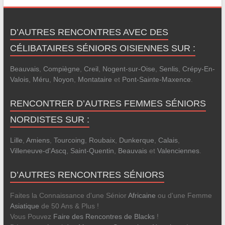
D’AUTRES RENCONTRES AVEC DES
CÉLIBATAIRES SÉNIORS OISIENNES SUR :
Beauvais
,
Compiègne
,
Creil
,
Nogent-sur-Oise
,
Senlis
,
Crépy-En-
Valois
,
Méru
,
Noyon
,
Montataire
et
Pont-Sainte-Maxence
.
RENCONTRER D’AUTRES FEMMES SÉNIORS
NORDISTES SUR :
Lille
,
Amiens
,
Tourcoing
,
Roubaix
,
Dunkerque
,
Calais
,
Villeneuve-d'Ascq
,
Saint-Quentin
,
Beauvais
et
Valenciennes
.
D’AUTRES RENCONTRES SÉNIORS
Faites la Connaissance d'une Sénior
Africaine
ou d'une Femme
Asiatique
de 50 Ans & Plus !
Vous Pouvez
Faire des Rencontres de Blacks
!