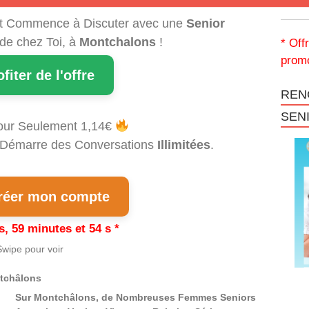
t Commence à Discuter avec une
Senior
 de chez Toi, à
Montchalons
!
* Off
promo
ofiter de l'offre
REN
SEN
our Seulement 1,14€
et Démarre des Conversations
Illimitées
.
éer mon compte
s, 59 minutes et 53 s *
wipe pour voir
tchâlons
Sur Montchâlons, de Nombreuses Femmes Seniors