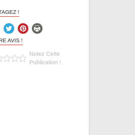
TAGEZ !
E AVIS !
Notez Cette
Publication !