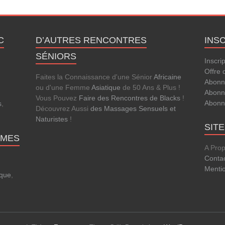
C
D’AUTRES RENCONTRES
INS
SÉNIORS
Inscri
Offre 
Faites la Connaissance d'une Sénior
Africaine
Abonn
ou d'une Femme
Asiatique
de 50 Ans & Plus !
Abonn
Vous Pouvez
Faire des Rencontres de Blacks
!
Abonn
s
,
Découvrez Aussi
des Massages Sensuels et
.
Naturistes
!
SIT
MMES
A Pro
Conta
Menti
que
,