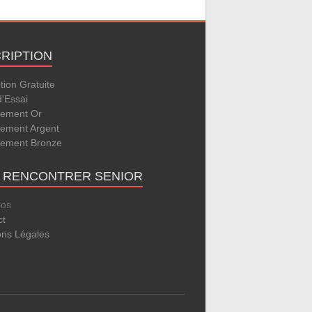
CRIPTION
ption Gratuite
d'Essai
ement Or
ement Argent
ement Bronze
E RENCONTRER SENIOR
pos
ct
ons Légales