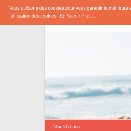
Skip
Rencontrer Senior
Nous utilisons des cookies pour vous garantir la meilleure 
to
l'utilisation des cookies.
En Savoir Plus ...
content
Conseils & Infos pour la Rencontre d'une
Montchâlons