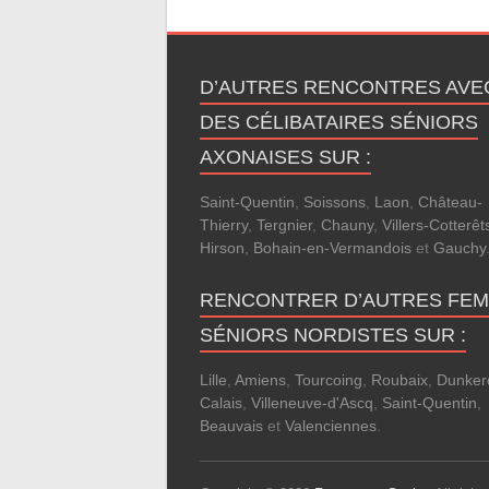
D’AUTRES RENCONTRES AVE
DES CÉLIBATAIRES SÉNIORS
AXONAISES SUR :
Saint-Quentin
,
Soissons
,
Laon
,
Château-
Thierry
,
Tergnier
,
Chauny
,
Villers-Cotterêt
Hirson
,
Bohain-en-Vermandois
et
Gauchy
RENCONTRER D’AUTRES FE
SÉNIORS NORDISTES SUR :
Lille
,
Amiens
,
Tourcoing
,
Roubaix
,
Dunker
Calais
,
Villeneuve-d'Ascq
,
Saint-Quentin
,
Beauvais
et
Valenciennes
.