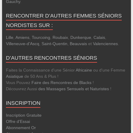
Gauchy
.
RENCONTRER D’AUTRES FEMMES SÉNIORS
NORDISTES SUR :
Lille
,
Amiens
,
Tourcoing
,
Roubaix
,
Dunkerque
,
Calais
,
Villeneuve-d'Ascq
,
Saint-Quentin
,
Beauvais
et
Valenciennes
.
D’AUTRES RENCONTRES SÉNIORS
Faites la Connaissance d'une Sénior
Africaine
ou d'une Femme
Asiatique
de 50 Ans & Plus !
Vous Pouvez
Faire des Rencontres de Blacks
!
Découvrez Aussi
des Massages Sensuels et Naturistes
!
INSCRIPTION
Inscription Gratuite
Offre d'Essai
Abonnement Or