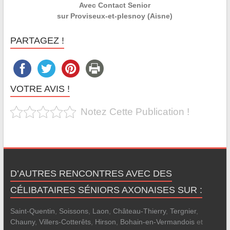
Avec Contact Senior
sur Proviseux-et-plesnoy (Aisne)
PARTAGEZ !
VOTRE AVIS !
Notez Cette Publication !
D’AUTRES RENCONTRES AVEC DES
CÉLIBATAIRES SÉNIORS AXONAISES SUR :
Saint-Quentin
,
Soissons
,
Laon
,
Château-Thierry
,
Tergnier
,
Chauny
,
Villers-Cotterêts
,
Hirson
,
Bohain-en-Vermandois
et