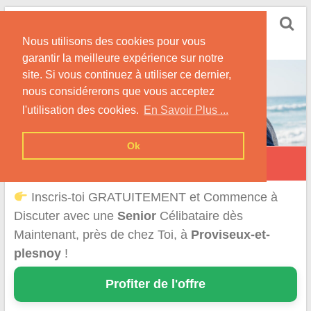
Skip
Rencontrer Senior
to
Conseils & Infos pour la Rencontre d'une Senior
Nous utilisons des cookies pour vous
content
garantir la meilleure expérience sur notre
site. Si vous continuez à utiliser ce dernier,
nous considérerons que vous acceptez
l'utilisation des cookies.
En Savoir Plus ...
Ok
Proviseux-et-Plesnoy
Inscris-toi GRATUITEMENT et Commence à
Discuter avec une
Senior
Célibataire dès
Maintenant, près de chez Toi, à
Proviseux-et-
plesnoy
!
Profiter de l'offre