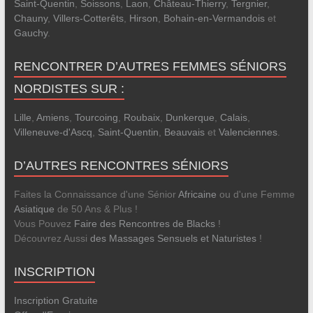
Saint-Quentin
,
Soissons
,
Laon
,
Château-Thierry
,
Tergnier
,
Chauny
,
Villers-Cotterêts
,
Hirson
,
Bohain-en-Vermandois
et
Gauchy
.
RENCONTRER D’AUTRES FEMMES SÉNIORS
NORDISTES SUR :
Lille
,
Amiens
,
Tourcoing
,
Roubaix
,
Dunkerque
,
Calais
,
Villeneuve-d'Ascq
,
Saint-Quentin
,
Beauvais
et
Valenciennes
.
D’AUTRES RENCONTRES SÉNIORS
Faites la Connaissance d'une Sénior
Africaine
ou d'une Femme
Asiatique
de 50 Ans & Plus !
Vous Pouvez
Faire des Rencontres de Blacks
!
Découvrez Aussi
des Massages Sensuels et Naturistes
!
INSCRIPTION
Inscription Gratuite