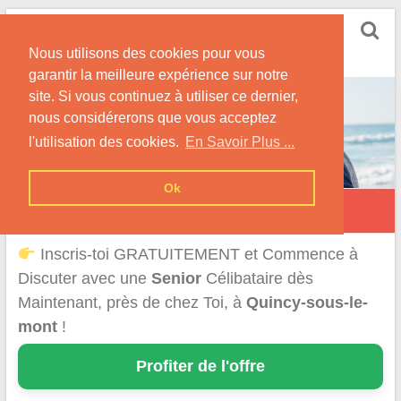
Skip
Rencontrer Senior
to
Conseils & Infos pour la Rencontre d'une Senior
Nous utilisons des cookies pour vous
content
garantir la meilleure expérience sur notre
site. Si vous continuez à utiliser ce dernier,
nous considérerons que vous acceptez
l'utilisation des cookies.
En Savoir Plus ...
Ok
Quincy-sous-le-Mont
Inscris-toi GRATUITEMENT et Commence à
Discuter avec une
Senior
Célibataire dès
Maintenant, près de chez Toi, à
Quincy-sous-le-
mont
!
Profiter de l'offre