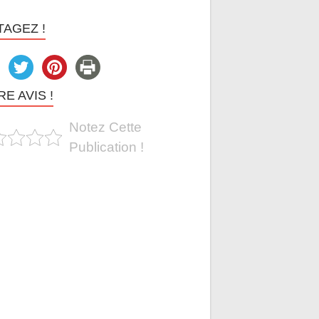
TAGEZ !
E AVIS !
Notez Cette
Publication !