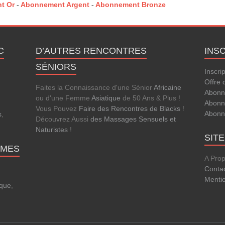
t Or
-
Abonnement Argent
-
Abonnement Bronze
C
D’AUTRES RENCONTRES
INS
SÉNIORS
Inscri
Offre 
Faites la Connaissance d'une Sénior
Africaine
Abonn
ou d'une Femme
Asiatique
de 50 Ans & Plus !
Abonn
Vous Pouvez
Faire des Rencontres de Blacks
!
Abonn
s
,
Découvrez Aussi
des Massages Sensuels et
.
Naturistes
!
SIT
MMES
A Pro
Conta
Menti
que
,