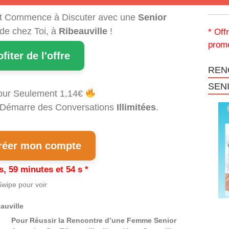
t Commence à Discuter avec une
Senior
 de chez Toi, à
Ribeauville
!
* Off
promo
ofiter de l'offre
REN
SEN
our Seulement 1,14€
et Démarre des Conversations
Illimitées
.
éer mon compte
s, 59 minutes et 53 s *
wipe pour voir
auville
Pour Réussir la Rencontre d’une Femme Senior