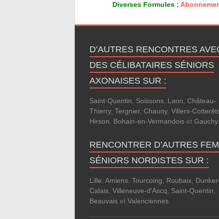
Diverses Formules :
Abonnemen
D’AUTRES RENCONTRES AVE
DES CÉLIBATAIRES SÉNIORS
AXONAISES SUR :
Saint-Quentin
,
Soissons
,
Laon
,
Château-
Thierry
,
Tergnier
,
Chauny
,
Villers-Cotterêt
Hirson
,
Bohain-en-Vermandois
et
Gauchy
RENCONTRER D’AUTRES FE
SÉNIORS NORDISTES SUR :
Lille
,
Amiens
,
Tourcoing
,
Roubaix
,
Dunker
Calais
,
Villeneuve-d'Ascq
,
Saint-Quentin
,
Beauvais
et
Valenciennes
.