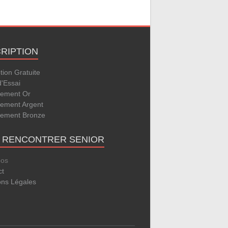
CRIPTION
ption Gratuite
d'Essai
ement Or
ement Argent
ement Bronze
E RENCONTRER SENIOR
pos
ct
ons Légales