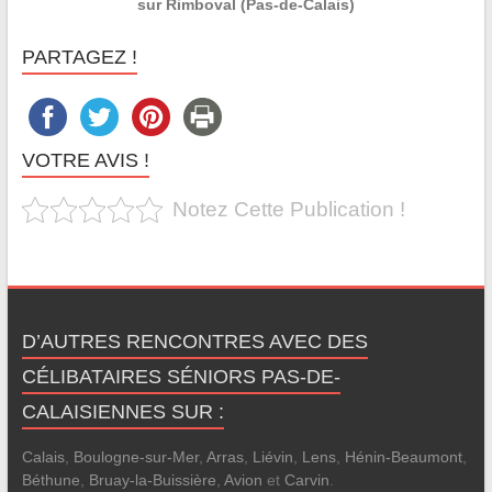
sur Rimboval (Pas-de-Calais)
PARTAGEZ !
VOTRE AVIS !
Notez Cette Publication !
D’AUTRES RENCONTRES AVEC DES
CÉLIBATAIRES SÉNIORS PAS-DE-
CALAISIENNES SUR :
Calais
,
Boulogne-sur-Mer
,
Arras
,
Liévin
,
Lens
,
Hénin-Beaumont
,
Béthune
,
Bruay-la-Buissière
,
Avion
et
Carvin
.