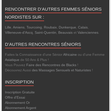
RENCONTRER D’AUTRES FEMMES SÉNIORS
NORDISTES SUR :
Lille
,
Amiens
,
Tourcoing
,
Roubaix
,
Dunkerque
,
Calais
,
Villeneuve-d'Ascq
,
Saint-Quentin
,
Beauvais
et
Valenciennes
.
D’AUTRES RENCONTRES SÉNIORS
Faites la Connaissance d'une Sénior
Africaine
ou d'une Femme
Asiatique
de 50 Ans & Plus !
Vous Pouvez
Faire des Rencontres de Blacks
!
Découvrez Aussi
des Massages Sensuels et Naturistes
!
INSCRIPTION
Inscription Gratuite
Offre d'Essai
Abonnement Or
Abonnement Argent