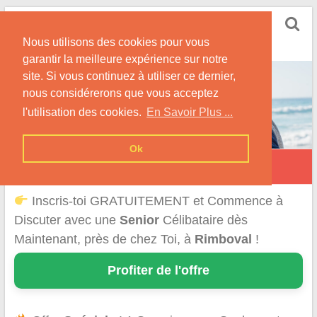
Skip
Rencontrer Senior
to
Conseils & Infos pour la Rencontre d'une Senior
Nous utilisons des cookies pour vous
content
garantir la meilleure expérience sur notre
site. Si vous continuez à utiliser ce dernier,
nous considérerons que vous acceptez
l'utilisation des cookies.
En Savoir Plus ...
Ok
Rimboval
Inscris-toi GRATUITEMENT et Commence à
Discuter avec une
Senior
Célibataire dès
Maintenant, près de chez Toi, à
Rimboval
!
Profiter de l'offre