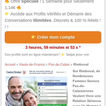
Offre
Spéciale
! 1 Semaine pour Seulement
1,14€
Accède aux Profils Vérifiés et Démarre des
Conversations
Illimitées
. Discrets & 100 % Réels !
! !
Créer mon compte
3 heures, 59 minutes et 53 s *
Ces profils sont en ligne maintenant !
Swipe pour voir
Accueil
»
Hauts-de-France
»
Pas-de-Calais
»
Rimboval
Sur Rimboval, de
Nombreuses
Femmes Seniors
Pas-de-
Calaisiennes
Veulent Vivre une
Relation Sérieuse
avec Un Homme !