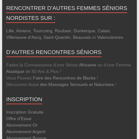
RENCONTRER D’AUTRES FEMMES SÉNIORS
NORDISTES SUR :
Lille
,
Amiens
,
Tourcoing
,
Roubaix
,
Dunkerque
,
Calais
,
Villeneuve-d'Ascq
,
Saint-Quentin
,
Beauvais
et
Valenciennes
.
D’AUTRES RENCONTRES SÉNIORS
Faites la Connaissance d'une Sénior
Africaine
ou d'une Femme
Asiatique
de 50 Ans & Plus !
Vous Pouvez
Faire des Rencontres de Blacks
!
Découvrez Aussi
des Massages Sensuels et Naturistes
!
INSCRIPTION
Inscription Gratuite
Offre d'Essai
Abonnement Or
Abonnement Argent
Abonnement Bronze