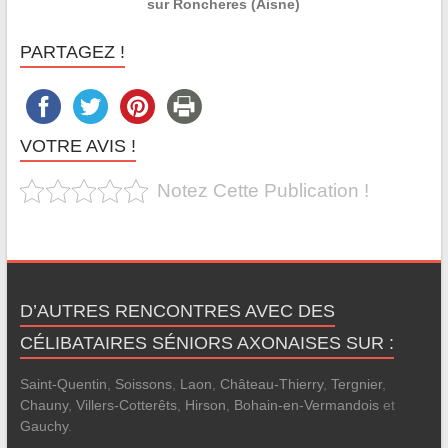
sur Roncheres (Aisne)
PARTAGEZ !
VOTRE AVIS !
Notez Cette Publication !
D’AUTRES RENCONTRES AVEC DES
CÉLIBATAIRES SÉNIORS AXONAISES SUR :
Saint-Quentin
,
Soissons
,
Laon
,
Château-Thierry
,
Tergnier
,
Chauny
,
Villers-Cotterêts
,
Hirson
,
Bohain-en-Vermandois
et
Gauchy
.