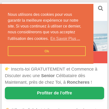
Skip
Rencontrer Senior
to
Conseils & Infos pour la Rencontre d'une Senior
Nous utilisons des cookies pour vous
content
garantir la meilleure expérience sur notre
site. Si vous continuez à utiliser ce dernier,
nous considérerons que vous acceptez
l'utilisation des cookies.
En Savoir Plus ...
Ok
Ronchères
Inscris-toi GRATUITEMENT et Commence à
Discuter avec une
Senior
Célibataire dès
Maintenant, près de chez Toi, à
Roncheres
!
Profiter de l'offre