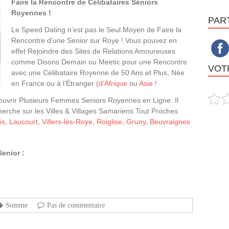
Faire la Rencontre de Célibataires Séniors
Royennes !
PAR
Le Speed Dating n’est pas le Seul Moyen de Faire la
Rencontre d’une Senior sur Roye ! Vous pouvez en
effet Rejoindre des Sites de Relations Amoureuses
comme Disons Demain ou Meetic pour une Rencontre
VOTR
avec une Célibataire Royenne de 50 Ans et Plus, Née
en France ou à l’Étranger (
d’Afrique
ou
Asie
!
ouvrir Plusieurs Femmes Seniors Royennes en Ligne. Il
herche sur les Villes & Villages Samariens Tout Proches
is
,
Laucourt
,
Villers-lès-Roye
,
Roiglise
,
Gruny
,
Beuvraignes
enior :
Somme
Pas de commentaire