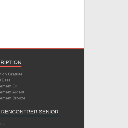
CRIPTION
ption Gratuite
d'Essai
ement Or
ement Argent
ement Bronze
E RENCONTRER SENIOR
pos