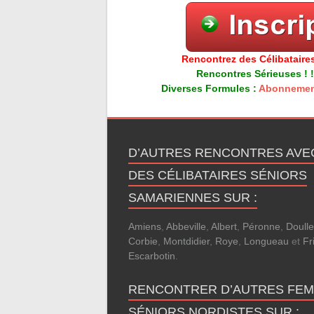
Rencontrez des Célibataires
Rencontres Sérieuses ! !
Diverses Formules :
Abonnemen
D’AUTRES RENCONTRES AVE
DES CÉLIBATAIRES SÉNIORS
SAMARIENNES SUR :
Amiens
,
Abbeville
,
Albert
,
Péronne
,
Doull
Corbie
,
Montdidier
,
Roye
,
Longueau
et
Fri
Escarbotin
.
RENCONTRER D’AUTRES FE
SÉNIORS NORDISTES SUR :