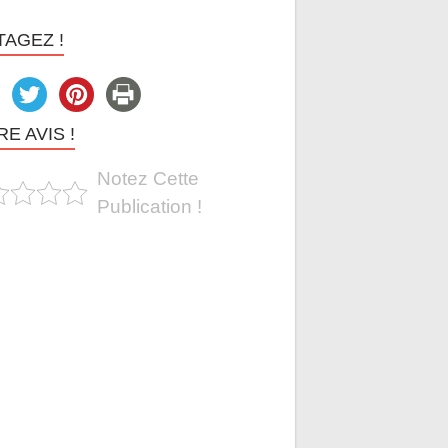
TAGEZ !
E AVIS !
Notez Cette
Publication !