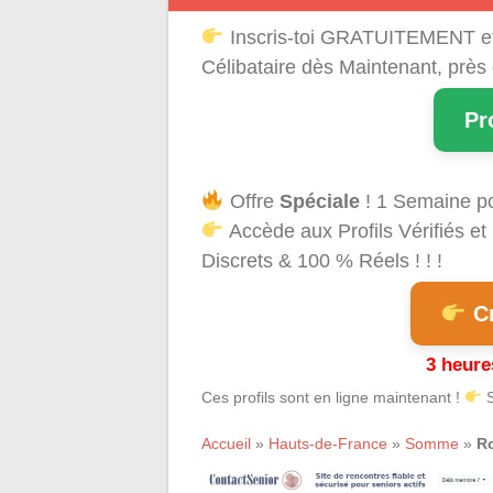
Inscris-toi GRATUITEMENT e
Célibataire dès Maintenant, près
Pr
Offre
Spéciale
! 1 Semaine p
Accède aux Profils Vérifiés 
Discrets & 100 % Réels ! ! !
Cr
3 heure
Ces profils sont en ligne maintenant !
S
Accueil
»
Hauts-de-France
»
Somme
»
R