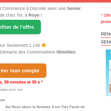
t Commence à Discuter avec une
Senior
 de chez Toi, à
Roye
!
* Off
promo
ofiter de l'offre
REN
SEN
our Seulement 1,14€
et Démarre des Conversations
Illimitées
.
éer mon compte
s, 59 minutes et 54 s *
wipe pour voir
oye
Sur Roye (dans la Somme), Il est Très Facile de