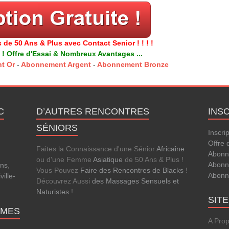
 de 50 Ans & Plus avec Contact Senior ! ! ! !
 ! Offre d'Essai & Nombreux Avantages ...
t Or
-
Abonnement Argent
-
Abonnement Bronze
C
D’AUTRES RENCONTRES
INS
SÉNIORS
Inscri
Offre 
Faites la Connaissance d'une Sénior
Africaine
Abonn
ou d'une Femme
Asiatique
de 50 Ans & Plus !
Abonn
ens
,
Vous Pouvez
Faire des Rencontres de Blacks
!
Abonn
ville-
Découvrez Aussi
des Massages Sensuels et
Naturistes
!
SIT
MMES
A Pro