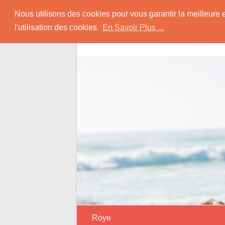
Skip
Rencontrer Senior
Nous utilisons des cookies pour vous garantir la meilleure 
to
l'utilisation des cookies.
En Savoir Plus ...
content
Conseils & Infos pour la Rencontre d'une
Roye