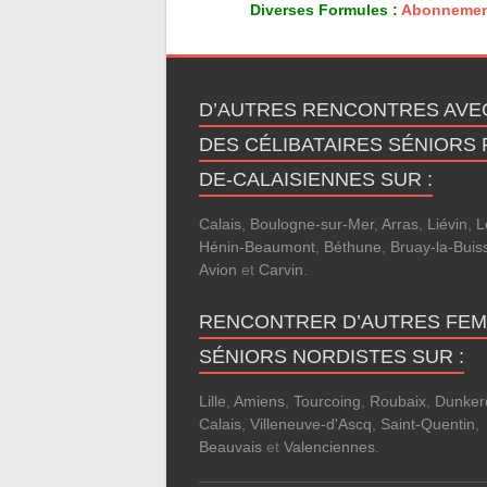
Diverses Formules :
Abonnemen
D’AUTRES RENCONTRES AVE
DES CÉLIBATAIRES SÉNIORS 
DE-CALAISIENNES SUR :
Calais
,
Boulogne-sur-Mer
,
Arras
,
Liévin
,
L
Hénin-Beaumont
,
Béthune
,
Bruay-la-Buis
Avion
et
Carvin
.
RENCONTRER D’AUTRES FE
SÉNIORS NORDISTES SUR :
Lille
,
Amiens
,
Tourcoing
,
Roubaix
,
Dunker
Calais
,
Villeneuve-d'Ascq
,
Saint-Quentin
,
Beauvais
et
Valenciennes
.