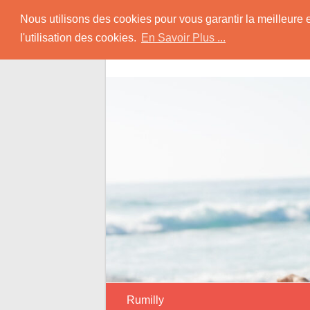
Skip
Rencontrer Senior
Nous utilisons des cookies pour vous garantir la meilleure 
to
l'utilisation des cookies.
En Savoir Plus ...
content
Conseils & Infos pour la Rencontre d'une
Rumilly