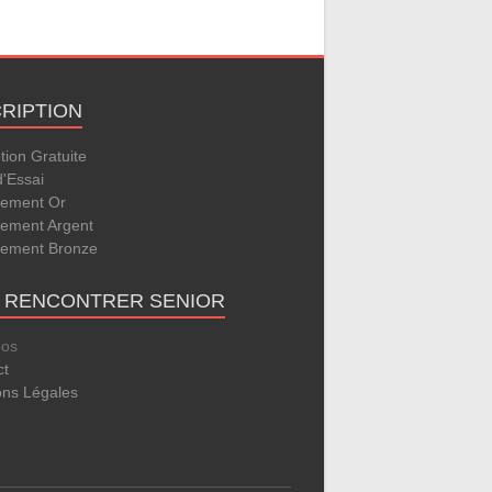
CRIPTION
ption Gratuite
d'Essai
ement Or
ement Argent
ement Bronze
E RENCONTRER SENIOR
pos
ct
ons Légales