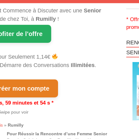
t Commence à Discuter avec une
Senior
 de chez Toi, à
Rumilly
!
* Off
promo
ofiter de l'offre
REN
SEN
our Seulement 1,14€
et Démarre des Conversations
Illimitées
.
éer mon compte
s, 59 minutes et 53 s *
wipe pour voir
is
»
Rumilly
Pour Réussir la Rencontre d’une Femme Senior