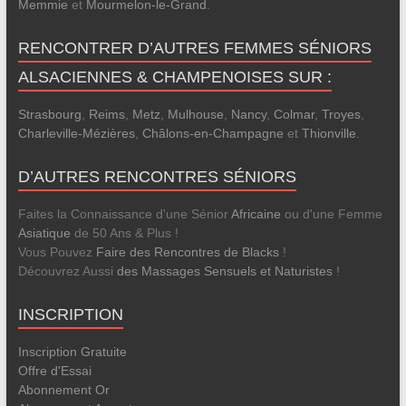
Memmie
et
Mourmelon-le-Grand
.
RENCONTRER D’AUTRES FEMMES SÉNIORS
ALSACIENNES & CHAMPENOISES SUR :
Strasbourg
,
Reims
,
Metz
,
Mulhouse
,
Nancy
,
Colmar
,
Troyes
,
Charleville-Mézières
,
Châlons-en-Champagne
et
Thionville
.
D’AUTRES RENCONTRES SÉNIORS
Faites la Connaissance d'une Sénior
Africaine
ou d'une Femme
Asiatique
de 50 Ans & Plus !
Vous Pouvez
Faire des Rencontres de Blacks
!
Découvrez Aussi
des Massages Sensuels et Naturistes
!
INSCRIPTION
Inscription Gratuite
Offre d'Essai
Abonnement Or