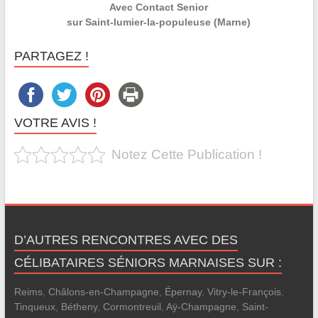
Avec Contact Senior
sur Saint-lumier-la-populeuse (Marne)
PARTAGEZ !
VOTRE AVIS !
Notez Cette Publication !
D’AUTRES RENCONTRES AVEC DES
CÉLIBATAIRES SÉNIORS MARNAISES SUR :
Reims
,
Châlons-en-Champagne
,
Épernay
,
Vitry-le-François
,
Tinqueux
,
Bétheny
,
Cormontreuil
,
Aÿ-Champagne
,
Saint-