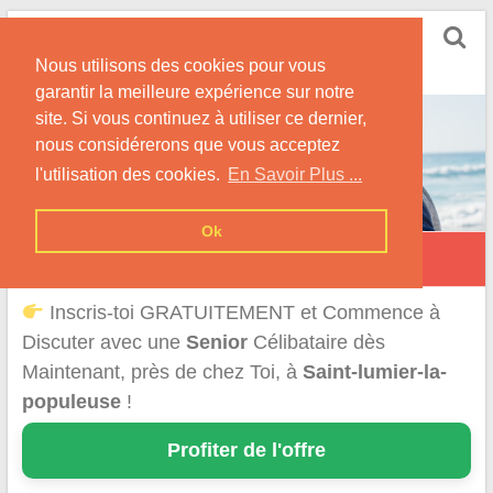
Skip
Rencontrer Senior
to
Conseils & Infos pour la Rencontre d'une Senior
Nous utilisons des cookies pour vous
content
garantir la meilleure expérience sur notre
site. Si vous continuez à utiliser ce dernier,
nous considérerons que vous acceptez
l'utilisation des cookies.
En Savoir Plus ...
Ok
Saint-Lumier-la-Populeuse
Inscris-toi GRATUITEMENT et Commence à
Discuter avec une
Senior
Célibataire dès
Maintenant, près de chez Toi, à
Saint-lumier-la-
populeuse
!
Profiter de l'offre