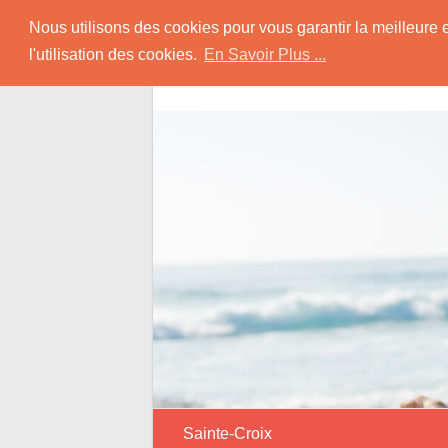
Skip
Rencontrer Senior
Nous utilisons des cookies pour vous garantir la meilleure 
to
l'utilisation des cookies.
En Savoir Plus ...
content
Conseils & Infos pour la Rencontre d'une
Sainte-Croix