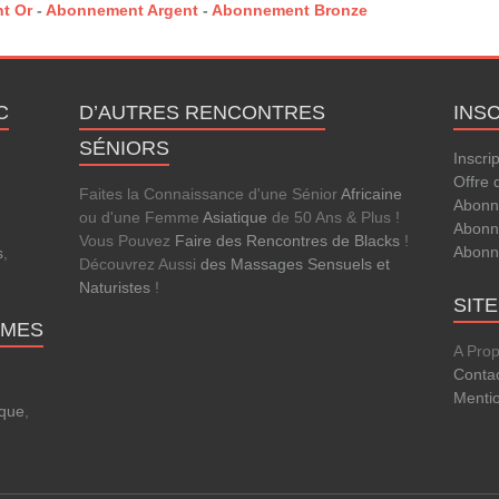
t Or
-
Abonnement Argent
-
Abonnement Bronze
C
D’AUTRES RENCONTRES
INS
SÉNIORS
Inscri
Offre 
Faites la Connaissance d'une Sénior
Africaine
Abonn
ou d'une Femme
Asiatique
de 50 Ans & Plus !
Abonn
Vous Pouvez
Faire des Rencontres de Blacks
!
Abonn
s
,
Découvrez Aussi
des Massages Sensuels et
.
Naturistes
!
SIT
MMES
A Pro
Conta
Menti
que
,