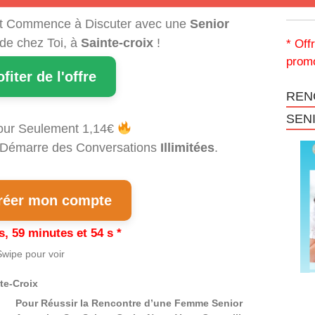
t Commence à Discuter avec une
Senior
 de chez Toi, à
Sainte-croix
!
* Off
promo
ofiter de l'offre
REN
SEN
our Seulement 1,14€
et Démarre des Conversations
Illimitées
.
éer mon compte
s, 59 minutes et 53 s *
wipe pour voir
te-Croix
Pour Réussir la Rencontre d’une Femme Senior