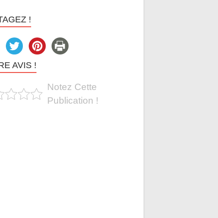
TAGEZ !
E AVIS !
Notez Cette
Publication !