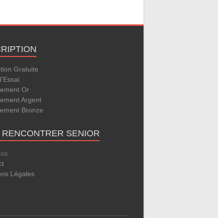
CRIPTION
ption Gratuite
d'Essai
ement Or
ement Argent
ement Bronze
E RENCONTRER SENIOR
pos
ct
ons Légales