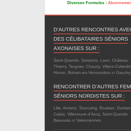
Diverses Formules :
Abonnemen
D’AUTRES RENCONTRES AVE
DES CÉLIBATAIRES SÉNIORS
AXONAISES SUR :
Saint-Quentin
,
Soissons
,
Laon
,
Château-
Thierry
,
Tergnier
,
Chauny
,
Villers-Cotterêt
Hirson
,
Bohain-en-Vermandois
et
Gauchy
RENCONTRER D’AUTRES FE
SÉNIORS NORDISTES SUR :
Lille
,
Amiens
,
Tourcoing
,
Roubaix
,
Dunker
Calais
,
Villeneuve-d'Ascq
,
Saint-Quentin
,
Beauvais
et
Valenciennes
.