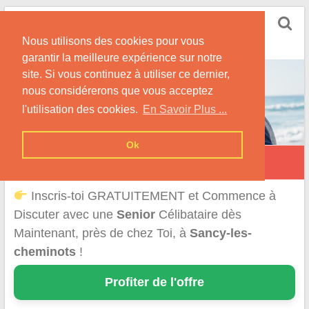
Skip
Rencontrer Senior
to
Conseils & Infos pour la Rencontre d'une Senior
Nous utilisons des cookies pour vous
content
garantir la meilleure expérience sur notre
site. Si vous continuez à utiliser ce dernier,
nous considérerons que vous acceptez
l'utilisation des cookies.
En Savoir Plus ...
Ok
Sancy-les-Cheminots
Inscris-toi GRATUITEMENT et Commence à
Discuter avec une
Senior
Célibataire dès
Maintenant, près de chez Toi, à
Sancy-les-
cheminots
!
Profiter de l'offre