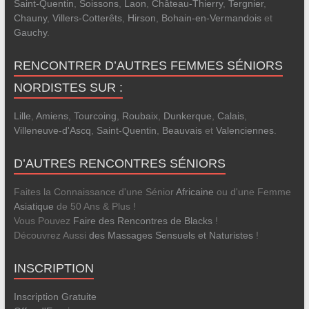
Saint-Quentin
,
Soissons
,
Laon
,
Château-Thierry
,
Tergnier
,
Chauny
,
Villers-Cotterêts
,
Hirson
,
Bohain-en-Vermandois
et
Gauchy
.
RENCONTRER D’AUTRES FEMMES SÉNIORS
NORDISTES SUR :
Lille
,
Amiens
,
Tourcoing
,
Roubaix
,
Dunkerque
,
Calais
,
Villeneuve-d'Ascq
,
Saint-Quentin
,
Beauvais
et
Valenciennes
.
D’AUTRES RENCONTRES SÉNIORS
Faites la Connaissance d'une Sénior
Africaine
ou d'une Femme
Asiatique
de 50 Ans & Plus !
Vous Pouvez
Faire des Rencontres de Blacks
!
Découvrez Aussi
des Massages Sensuels et Naturistes
!
INSCRIPTION
Inscription Gratuite