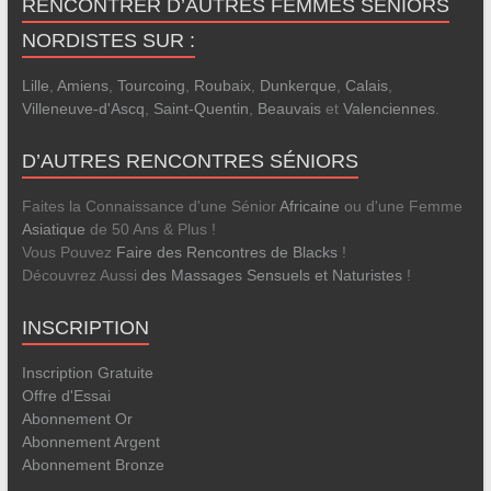
RENCONTRER D’AUTRES FEMMES SÉNIORS
NORDISTES SUR :
Lille
,
Amiens
,
Tourcoing
,
Roubaix
,
Dunkerque
,
Calais
,
Villeneuve-d'Ascq
,
Saint-Quentin
,
Beauvais
et
Valenciennes
.
D’AUTRES RENCONTRES SÉNIORS
Faites la Connaissance d'une Sénior
Africaine
ou d'une Femme
Asiatique
de 50 Ans & Plus !
Vous Pouvez
Faire des Rencontres de Blacks
!
Découvrez Aussi
des Massages Sensuels et Naturistes
!
INSCRIPTION
Inscription Gratuite
Offre d'Essai
Abonnement Or
Abonnement Argent
Abonnement Bronze