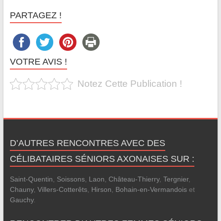
PARTAGEZ !
VOTRE AVIS !
Notez Cette Publication !
D’AUTRES RENCONTRES AVEC DES
CÉLIBATAIRES SÉNIORS AXONAISES SUR :
Saint-Quentin
,
Soissons
,
Laon
,
Château-Thierry
,
Tergnier
,
Chauny
,
Villers-Cotterêts
,
Hirson
,
Bohain-en-Vermandois
et
Gauchy
.