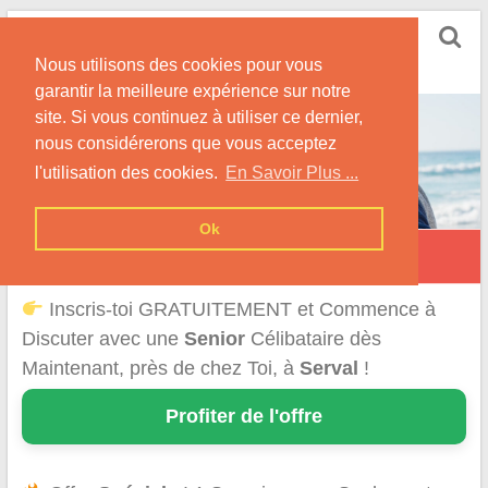
Skip
Rencontrer Senior
to
Conseils & Infos pour la Rencontre d'une Senior
Nous utilisons des cookies pour vous
content
garantir la meilleure expérience sur notre
site. Si vous continuez à utiliser ce dernier,
nous considérerons que vous acceptez
l'utilisation des cookies.
En Savoir Plus ...
Ok
Serval
Inscris-toi GRATUITEMENT et Commence à
Discuter avec une
Senior
Célibataire dès
Maintenant, près de chez Toi, à
Serval
!
Profiter de l'offre