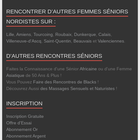
RENCONTRER D’AUTRES FEMMES SÉNIORS
NORDISTES SUR :
Lille
,
Amiens
,
Tourcoing
,
Roubaix
,
Dunkerque
,
Calais
,
Villeneuve-d'Ascq
,
Saint-Quentin
,
Beauvais
et
Valenciennes
.
D’AUTRES RENCONTRES SÉNIORS
Faites la Connaissance d'une Sénior
Africaine
ou d'une Femme
Asiatique
de 50 Ans & Plus !
Vous Pouvez
Faire des Rencontres de Blacks
!
Découvrez Aussi
des Massages Sensuels et Naturistes
!
INSCRIPTION
Inscription Gratuite
Offre d'Essai
Abonnement Or
Abonnement Argent