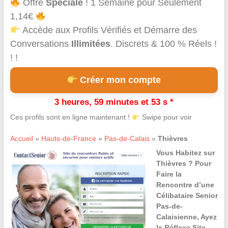
Offre
Spéciale
! 1 Semaine pour Seulement
1,14€
Accède aux Profils Vérifiés et Démarre des
Conversations
Illimitées
. Discrets & 100 % Réels !
! !
Créer mon compte
3 heures, 59 minutes et 53 s *
Ces profils sont en ligne maintenant !
Swipe pour voir
Accueil
»
Hauts-de-France
»
Pas-de-Calais
»
Thièvres
Vous Habitez sur
Thièvres ? Pour
Faire la
Rencontre d’une
Célibataire Senior
Pas-de-
Calaisienne, Ayez
le Réflexe Site