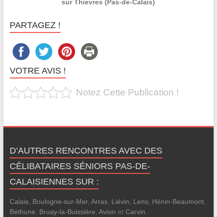
sur Thievres (Pas-de-Calais)
PARTAGEZ !
VOTRE AVIS !
Notez Cette Publication !
D’AUTRES RENCONTRES AVEC DES
CÉLIBATAIRES SÉNIORS PAS-DE-
CALAISIENNES SUR :
Calais
,
Boulogne-sur-Mer
,
Arras
,
Liévin
,
Lens
,
Hénin-Beaumont
,
Béthune
,
Bruay-la-Buissière
,
Avion
et
Carvin
.