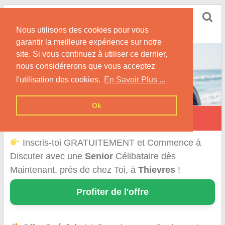
Skip
Rencontrer Senior
to
Conseils & Infos pour la Rencontre d'une Senior
Nous utilisons des cookies pour vous
content
garantir la meilleure expérience sur notre
site. Si vous continuez à utiliser ce dernier,
nous considérerons que vous acceptez
l'utilisation des cookies.
En Savoir Plus ...
Ok
Thièvres
Inscris-toi GRATUITEMENT et Commence à
Discuter avec une
Senior
Célibataire dès
Maintenant, près de chez Toi, à
Thievres
!
Profiter de l'offre