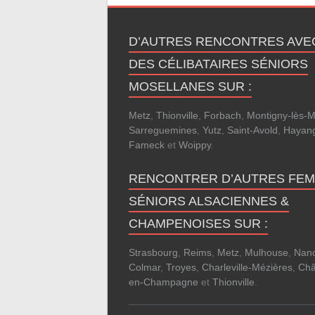
D’AUTRES RENCONTRES AVE
DES CÉLIBATAIRES SÉNIORS
MOSELLANES SUR :
Metz
,
Thionville
,
Forbach
,
Montigny-lès-M
Sarreguemines
,
Yutz
,
Saint-Avold
,
Hayan
Fameck
et
Woippy
.
RENCONTRER D’AUTRES FE
SÉNIORS ALSACIENNES &
CHAMPENOISES SUR :
Strasbourg
,
Reims
,
Metz
,
Mulhouse
,
Nan
Colmar
,
Troyes
,
Charleville-Mézières
,
Châ
en-Champagne
et
Thionville
.