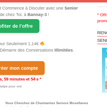
t Commence à Discuter avec une
Senior
 de chez Toi, à
Bannay-3
!
* Off
promo
ofiter de l'offre
REN
SEN
our Seulement 1,14€
et Démarre des Conversations
Illimitées
.
éer mon compte
s, 59 minutes et 53 s *
wipe pour voir
Vous Cherchez de Charmantes Seniors Mosellanes