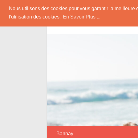
Skip
Rencontrer Senior
Nous utilisons des cookies pour vous garantir la meilleure 
to
l'utilisation des cookies.
En Savoir Plus ...
content
Conseils & Infos pour la Rencontre d'une
Bannay