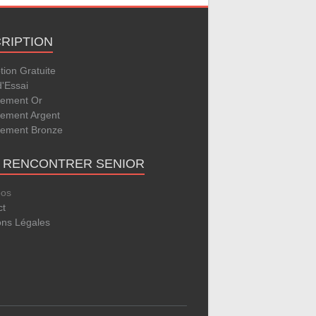
CRIPTION
ption Gratuite
d'Essai
ement Or
ement Argent
ement Bronze
E RENCONTRER SENIOR
pos
ct
ons Légales