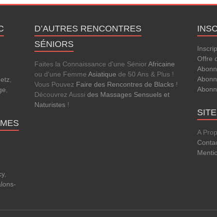
C
D’AUTRES RENCONTRES
INS
SÉNIORS
Inscri
Offre 
Faites la Connaissance d'une Sénior
Africaine
Abonn
ou d'une Femme
Asiatique
de 50 Ans & Plus !
Abonn
etz
,
Vous Pouvez
Faire des Rencontres de Blacks
!
Abonn
ge
,
Découvrez Aussi
des Massages Sensuels et
Naturistes
!
SIT
MMES
A Pro
Conta
Menti
cy
,
lons-