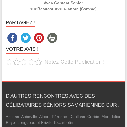
Avec Contact Senior
sur Beaucourt-sur-lancre (Somme)
PARTAGEZ !
VOTRE AVIS !
Notez Cette Publication !
D’AUTRES RENCONTRES AVEC DES
CÉLIBATAIRES SÉNIORS SAMARIENNES SUR :
Amiens
,
Abbeville
,
Albert
,
Péronne
,
Doullens
,
Corbie
,
Montdidier
,
Roye
,
Longueau
et
Friville-Escarbotin
.