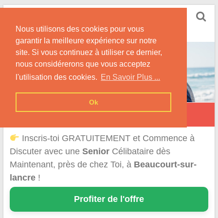
Skip
Rencontrer Senior
to
Conseils & Infos pour la Rencontre d'une Senior
Nous utilisons des cookies pour vous
content
garantir la meilleure expérience sur notre
site. Si vous continuez à utiliser ce dernier,
nous considérerons que vous acceptez
l'utilisation des cookies.
En Savoir Plus ...
Ok
Beaucourt-sur-l’Ancre
Inscris-toi GRATUITEMENT et Commence à
Discuter avec une
Senior
Célibataire dès
Maintenant, près de chez Toi, à
Beaucourt-sur-
lancre
!
Profiter de l'offre