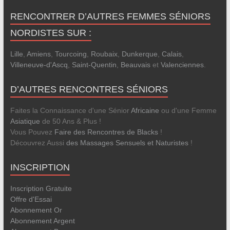
RENCONTRER D’AUTRES FEMMES SÉNIORS
NORDISTES SUR :
Lille
,
Amiens
,
Tourcoing
,
Roubaix
,
Dunkerque
,
Calais
,
Villeneuve-d'Ascq
,
Saint-Quentin
,
Beauvais
et
Valenciennes
.
D’AUTRES RENCONTRES SÉNIORS
Faites la Connaissance d'une Sénior
Africaine
ou d'une Femme
Asiatique
de 50 Ans & Plus !
Vous Pouvez
Faire des Rencontres de Blacks
!
Découvrez Aussi
des Massages Sensuels et Naturistes
!
INSCRIPTION
Inscription Gratuite
Offre d'Essai
Abonnement Or
Abonnement Argent