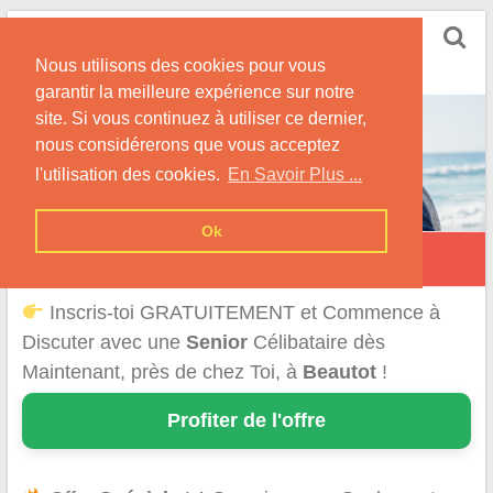
Skip
Rencontrer Senior
to
Conseils & Infos pour la Rencontre d'une Senior
Nous utilisons des cookies pour vous
content
garantir la meilleure expérience sur notre
site. Si vous continuez à utiliser ce dernier,
nous considérerons que vous acceptez
l'utilisation des cookies.
En Savoir Plus ...
Ok
Beautot
Inscris-toi GRATUITEMENT et Commence à
Discuter avec une
Senior
Célibataire dès
Maintenant, près de chez Toi, à
Beautot
!
Profiter de l'offre