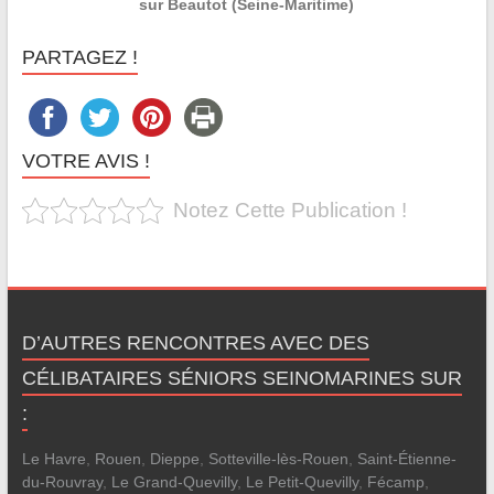
sur Beautot (Seine-Maritime)
PARTAGEZ !
VOTRE AVIS !
Notez Cette Publication !
D’AUTRES RENCONTRES AVEC DES
CÉLIBATAIRES SÉNIORS SEINOMARINES SUR
:
Le Havre
,
Rouen
,
Dieppe
,
Sotteville-lès-Rouen
,
Saint-Étienne-
du-Rouvray
,
Le Grand-Quevilly
,
Le Petit-Quevilly
,
Fécamp
,