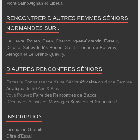
Mont-Saint-Aignan
et
Elbeuf
.
RENCONTRER D’AUTRES FEMMES SÉNIORS
NORMANDES SUR :
Le Havre
,
Rouen
,
Caen
,
Cherbourg-en-Cotentin
,
Évreux
,
Dieppe
,
Sotteville-lès-Rouen
,
Saint-Étienne-du-Rouvray
,
Alençon
et
Le Grand-Quevilly
.
D’AUTRES RENCONTRES SÉNIORS
Faites la Connaissance d'une Sénior
Africaine
ou d'une Femme
Asiatique
de 50 Ans & Plus !
Vous Pouvez
Faire des Rencontres de Blacks
!
Découvrez Aussi
des Massages Sensuels et Naturistes
!
INSCRIPTION
Inscription Gratuite
Offre d'Essai