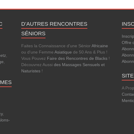
C
D’AUTRES RENCONTRES
INS
SÉNIORS
Inscri
Offre 
Faites la Connaissance d'une Sénior
Africaine
Abonn
ou d'une Femme
Asiatique
de 50 Ans & Plus !
Abonn
etz
,
Vous Pouvez
Faire des Rencontres de Blacks
!
Abonn
ge
,
Découvrez Aussi
des Massages Sensuels et
Naturistes
!
SIT
MMES
A Pro
Conta
Menti
cy
,
lons-