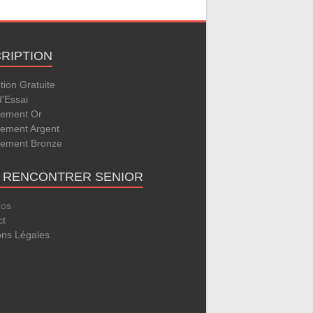
CRIPTION
ption Gratuite
d'Essai
ement Or
ement Argent
ement Bronze
E RENCONTRER SENIOR
pos
ct
ons Légales