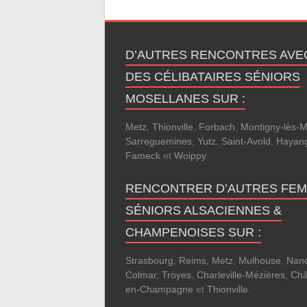
D’AUTRES RENCONTRES AVE
DES CÉLIBATAIRES SÉNIORS
MOSELLANES SUR :
Metz
,
Thionville
,
Forbach
,
Montigny-lès-M
Sarreguemines
,
Yutz
,
Saint-Avold
,
Hayan
Fameck
et
Woippy
.
RENCONTRER D’AUTRES FE
SÉNIORS ALSACIENNES &
CHAMPENOISES SUR :
Strasbourg
,
Reims
,
Metz
,
Mulhouse
,
Nan
Colmar
,
Troyes
,
Charleville-Mézières
,
Châ
en-Champagne
et
Thionville
.