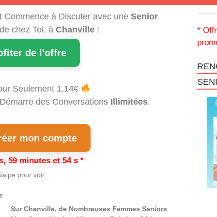
t Commence à Discuter avec une
Senior
 de chez Toi, à
Chanville
!
* Off
promo
ofiter de l'offre
REN
SEN
our Seulement 1,14€
et Démarre des Conversations
Illimitées
.
éer mon compte
s, 59 minutes et 53 s *
wipe pour voir
e
Sur Chanville, de Nombreuses Femmes Seniors