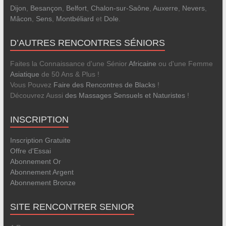
Dijon
,
Besançon
,
Belfort
,
Chalon-sur-Saône
,
Auxerre
,
Nevers
,
Mâcon
,
Sens
,
Montbéliard
et
Dole
.
D’AUTRES RENCONTRES SÉNIORS
Faites la Connaissance d'une Sénior
Africaine
ou d'une Femme
Asiatique
de 50 Ans & Plus !
Vous Pouvez
Faire des Rencontres de Blacks
!
Découvrez Aussi
des Massages Sensuels et Naturistes
!
INSCRIPTION
Inscription Gratuite
Offre d'Essai
Abonnement Or
Abonnement Argent
Abonnement Bronze
SITE RENCONTRER SENIOR