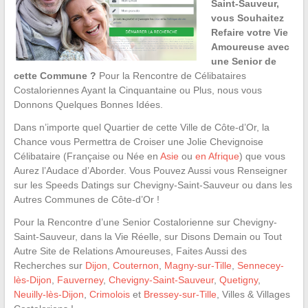
Saint-Sauveur,
vous Souhaitez
Refaire votre Vie
Amoureuse avec
une Senior de
cette Commune ?
Pour la Rencontre de Célibataires
Costaloriennes Ayant la Cinquantaine ou Plus, nous vous
Donnons Quelques Bonnes Idées.
Dans n’importe quel Quartier de cette Ville de Côte-d’Or, la
Chance vous Permettra de Croiser une Jolie Chevignoise
Célibataire (Française ou Née en
Asie
ou
en Afrique
) que vous
Aurez l’Audace d’Aborder. Vous Pouvez Aussi vous Renseigner
sur les Speeds Datings sur Chevigny-Saint-Sauveur ou dans les
Autres Communes de Côte-d’Or !
Pour la Rencontre d’une Senior Costalorienne sur Chevigny-
Saint-Sauveur, dans la Vie Réelle, sur Disons Demain ou Tout
Autre Site de Relations Amoureuses, Faites Aussi des
Recherches sur
Dijon
,
Couternon
,
Magny-sur-Tille
,
Sennecey-
lès-Dijon
,
Fauverney
,
Chevigny-Saint-Sauveur
,
Quetigny
,
Neuilly-lès-Dijon
,
Crimolois
et
Bressey-sur-Tille
, Villes & Villages