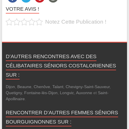
VOTRE AVIS !
Notez Cette Publication !
D’AUTRES RENCONTRES AVEC DES
CÉLIBATAIRES SÉNIORS COSTALORIENNES
SUR :
Dijon
,
Beaune
,
Chenôve
,
Talant
,
Chevigny-Saint-Sauveur
,
Quetigny
,
Fontaine-lès-Dijon
,
Longvic
,
Auxonne
et
Saint-
Apollinaire
.
RENCONTRER D’AUTRES FEMMES SÉNIORS
BOURGUIGNONNES SUR :