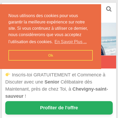
Skip
Rencontrer Senior
to
Conseils & Infos pour la Rencontre d'une Senior
Nous utilisons des cookies pour vous
content
garantir la meilleure expérience sur notre
site. Si vous continuez à utiliser ce dernier,
nous considérerons que vous acceptez
l'utilisation des cookies.
En Savoir Plus ...
Ok
Chevigny-Saint-Sauveur
Inscris-toi GRATUITEMENT et Commence à
Discuter avec une
Senior
Célibataire dès
Maintenant, près de chez Toi, à
Chevigny-saint-
sauveur
!
Profiter de l'offre