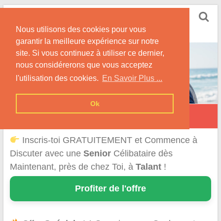
Skip
Rencontrer Senior
to
Conseils & Infos pour la Rencontre d'une Senior
Nous utilisons des cookies pour vous
content
garantir la meilleure expérience sur notre
site. Si vous continuez à utiliser ce dernier,
nous considérerons que vous acceptez
l'utilisation des cookies.
En Savoir Plus ...
Ok
Talant
Inscris-toi GRATUITEMENT et Commence à
Discuter avec une
Senior
Célibataire dès
Maintenant, près de chez Toi, à
Talant
!
Profiter de l'offre