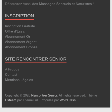
Découvrez Aussi
des Massages Sensuels et Naturistes
!
INSCRIPTION
Inscription Gratuite
Offre d'Essai
Abonnement Or
Abonnement Argent
Abonnement Bronze
SITE RENCONTRER SENIOR
A Propos
Contact
Mentions Légales
Copyright © 2026
Rencontrer Senior
. All rights reserved. Thème
Esteem
par ThemeGrill. Propulsé par
WordPress
.