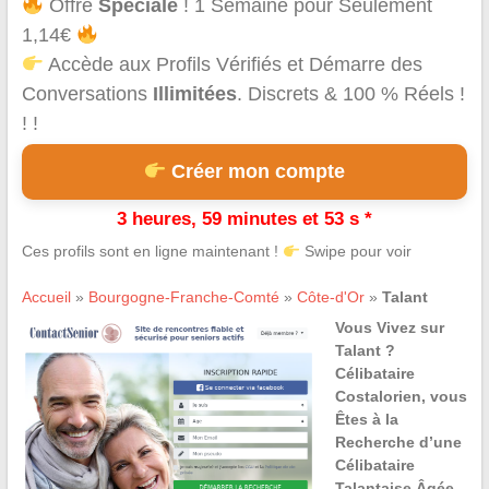
Offre
Spéciale
! 1 Semaine pour Seulement
1,14€
Accède aux Profils Vérifiés et Démarre des
Conversations
Illimitées
. Discrets & 100 % Réels !
! !
Créer mon compte
3 heures, 59 minutes et 53 s *
Ces profils sont en ligne maintenant !
Swipe pour voir
Accueil
»
Bourgogne-Franche-Comté
»
Côte-d'Or
»
Talant
Vous Vivez sur
Talant ?
Célibataire
Costalorien, vous
Êtes à la
Recherche d’une
Célibataire
Talantaise Âgée