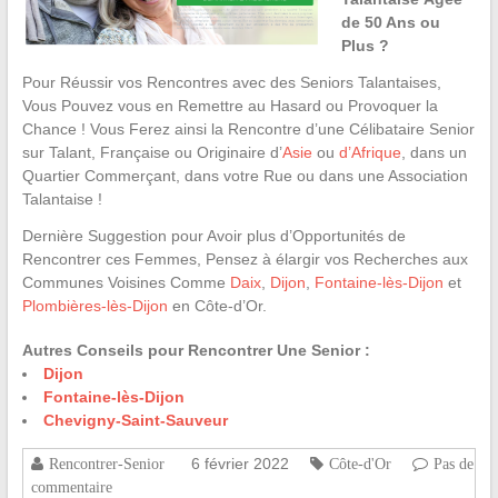
de 50 Ans ou
Plus ?
Pour Réussir vos Rencontres avec des Seniors Talantaises,
Vous Pouvez vous en Remettre au Hasard ou Provoquer la
Chance ! Vous Ferez ainsi la Rencontre d’une Célibataire Senior
sur Talant, Française ou Originaire d’
Asie
ou
d’Afrique
, dans un
Quartier Commerçant, dans votre Rue ou dans une Association
Talantaise !
Dernière Suggestion pour Avoir plus d’Opportunités de
Rencontrer ces Femmes, Pensez à élargir vos Recherches aux
Communes Voisines Comme
Daix
,
Dijon
,
Fontaine-lès-Dijon
et
Plombières-lès-Dijon
en Côte-d’Or.
Autres Conseils pour Rencontrer Une Senior :
Dijon
Fontaine-lès-Dijon
Chevigny-Saint-Sauveur
6 février 2022
Rencontrer-Senior
Côte-d'Or
Pas de
commentaire