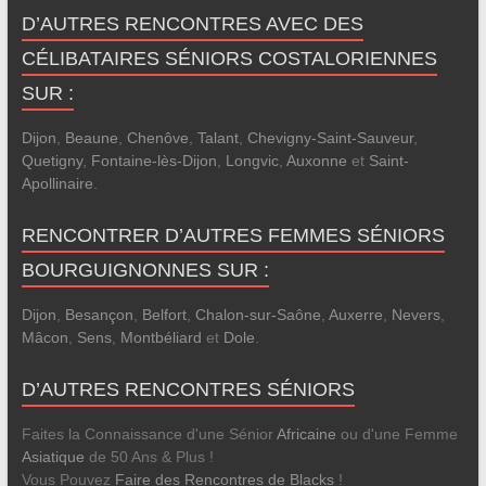
D’AUTRES RENCONTRES AVEC DES
CÉLIBATAIRES SÉNIORS COSTALORIENNES
SUR :
Dijon
,
Beaune
,
Chenôve
,
Talant
,
Chevigny-Saint-Sauveur
,
Quetigny
,
Fontaine-lès-Dijon
,
Longvic
,
Auxonne
et
Saint-
Apollinaire
.
RENCONTRER D’AUTRES FEMMES SÉNIORS
BOURGUIGNONNES SUR :
Dijon
,
Besançon
,
Belfort
,
Chalon-sur-Saône
,
Auxerre
,
Nevers
,
Mâcon
,
Sens
,
Montbéliard
et
Dole
.
D’AUTRES RENCONTRES SÉNIORS
Faites la Connaissance d'une Sénior
Africaine
ou d'une Femme
Asiatique
de 50 Ans & Plus !
Vous Pouvez
Faire des Rencontres de Blacks
!