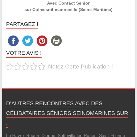
Avec Contact Senior
sur Colmesnil-manneville (Seine-Maritime)
PARTAGEZ !
VOTRE AVIS !
Notez Cette Publication !
D’AUTRES RENCONTRES AVEC DES
CÉLIBATAIRES SÉNIORS SEINOMARINES SUR
:
Le Havre
,
Rouen
,
Dieppe
,
Sotteville-lès-Rouen
,
Saint-Étienne-