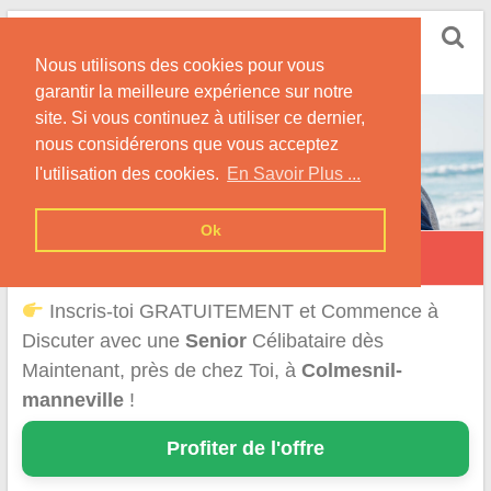
Skip
Rencontrer Senior
to
Conseils & Infos pour la Rencontre d'une Senior
Nous utilisons des cookies pour vous
content
garantir la meilleure expérience sur notre
site. Si vous continuez à utiliser ce dernier,
nous considérerons que vous acceptez
l'utilisation des cookies.
En Savoir Plus ...
Ok
Colmesnil-Manneville
Inscris-toi GRATUITEMENT et Commence à
Discuter avec une
Senior
Célibataire dès
Maintenant, près de chez Toi, à
Colmesnil-
manneville
!
Profiter de l'offre