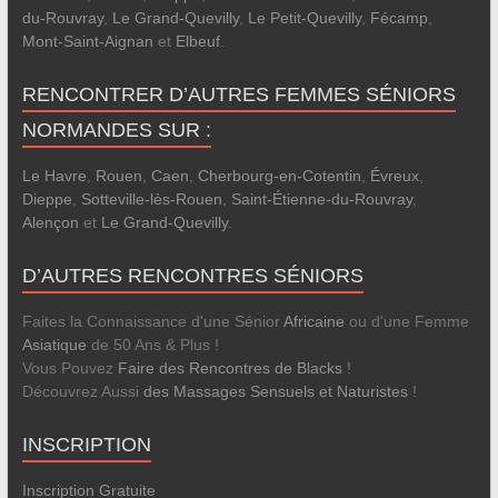
du-Rouvray
,
Le Grand-Quevilly
,
Le Petit-Quevilly
,
Fécamp
,
Mont-Saint-Aignan
et
Elbeuf
.
RENCONTRER D’AUTRES FEMMES SÉNIORS
NORMANDES SUR :
Le Havre
,
Rouen
,
Caen
,
Cherbourg-en-Cotentin
,
Évreux
,
Dieppe
,
Sotteville-lès-Rouen
,
Saint-Étienne-du-Rouvray
,
Alençon
et
Le Grand-Quevilly
.
D’AUTRES RENCONTRES SÉNIORS
Faites la Connaissance d'une Sénior
Africaine
ou d'une Femme
Asiatique
de 50 Ans & Plus !
Vous Pouvez
Faire des Rencontres de Blacks
!
Découvrez Aussi
des Massages Sensuels et Naturistes
!
INSCRIPTION
Inscription Gratuite