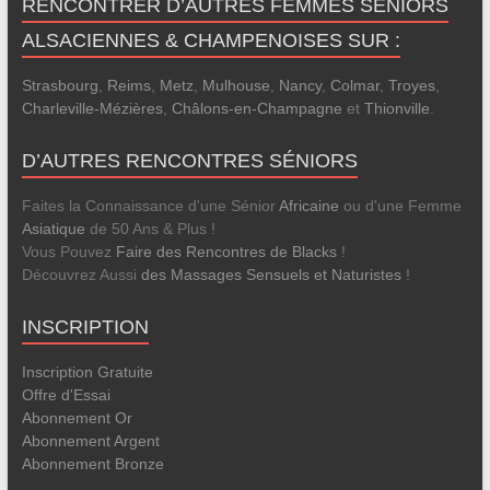
RENCONTRER D’AUTRES FEMMES SÉNIORS
ALSACIENNES & CHAMPENOISES SUR :
Strasbourg
,
Reims
,
Metz
,
Mulhouse
,
Nancy
,
Colmar
,
Troyes
,
Charleville-Mézières
,
Châlons-en-Champagne
et
Thionville
.
D’AUTRES RENCONTRES SÉNIORS
Faites la Connaissance d'une Sénior
Africaine
ou d'une Femme
Asiatique
de 50 Ans & Plus !
Vous Pouvez
Faire des Rencontres de Blacks
!
Découvrez Aussi
des Massages Sensuels et Naturistes
!
INSCRIPTION
Inscription Gratuite
Offre d'Essai
Abonnement Or
Abonnement Argent
Abonnement Bronze