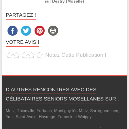
sur Destry (Moselle)
PARTAGEZ !
VOTRE AVIS !
Notez Cette Publication !
D’AUTRES RENCONTRES AVEC DES
CÉLIBATAIRES SÉNIORS MOSELLANES SUR :
Metz
,
Thionville
,
Forbach
,
Montigny-lès-Metz
,
Sarreguemines
,
Yutz
,
Saint-Avold
,
Hayange
,
Fameck
et
Woippy
.