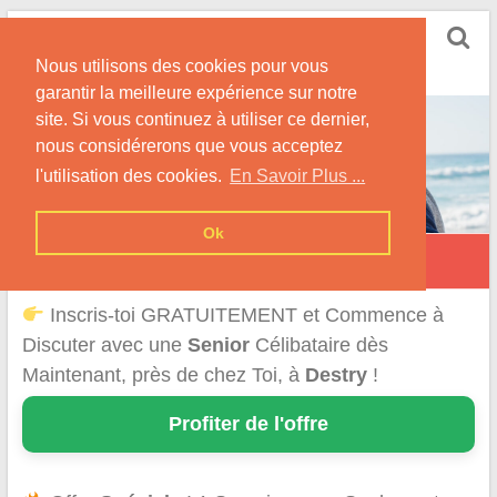
Skip
Rencontrer Senior
to
Conseils & Infos pour la Rencontre d'une Senior
Nous utilisons des cookies pour vous
content
garantir la meilleure expérience sur notre
site. Si vous continuez à utiliser ce dernier,
nous considérerons que vous acceptez
l'utilisation des cookies.
En Savoir Plus ...
Ok
Destry
Inscris-toi GRATUITEMENT et Commence à
Discuter avec une
Senior
Célibataire dès
Maintenant, près de chez Toi, à
Destry
!
Profiter de l'offre