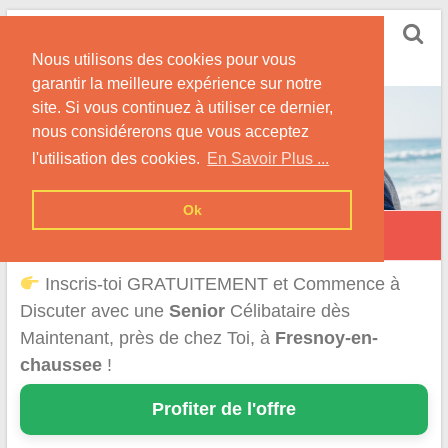
Skip
Rencontrer Senior
to
Conseils & Infos pour la Rencontre d'une Senior
Nous utilisons des cookies pour vous
content
garantir la meilleure expérience sur notre
site. Si vous continuez à utiliser ce dernier,
nous considérerons que vous acceptez
l'utilisation des cookies.
En Savoir Plus ...
Ok
Fresnoy-en-Chaussée
Inscris-toi GRATUITEMENT et Commence à
Discuter avec une
Senior
Célibataire dès
Maintenant, près de chez Toi, à
Fresnoy-en-
chaussee
!
Profiter de l'offre