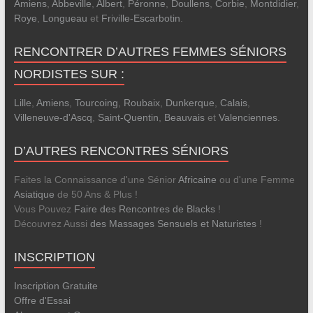
Amiens
,
Abbeville
,
Albert
,
Péronne
,
Doullens
,
Corbie
,
Montdidier
,
Roye
,
Longueau
et
Friville-Escarbotin
.
RENCONTRER D’AUTRES FEMMES SÉNIORS
NORDISTES SUR :
Lille
,
Amiens
,
Tourcoing
,
Roubaix
,
Dunkerque
,
Calais
,
Villeneuve-d'Ascq
,
Saint-Quentin
,
Beauvais
et
Valenciennes
.
D’AUTRES RENCONTRES SÉNIORS
Faites la Connaissance d'une Sénior
Africaine
ou d'une Femme
Asiatique
de 50 Ans & Plus !
Vous Pouvez
Faire des Rencontres de Blacks
!
Découvrez Aussi
des Massages Sensuels et Naturistes
!
INSCRIPTION
Inscription Gratuite
Offre d'Essai