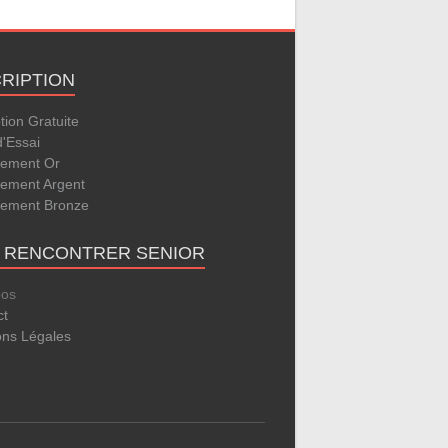
CRIPTION
ption Gratuite
d'Essai
ement Or
ement Argent
ement Bronze
E RENCONTRER SENIOR
pos
ct
ons Légales