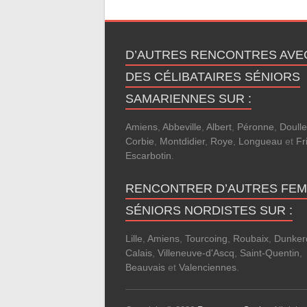
D’AUTRES RENCONTRES AVE
DES CÉLIBATAIRES SÉNIORS
SAMARIENNES SUR :
Amiens
,
Abbeville
,
Albert
,
Péronne
,
Doull
Corbie
,
Montdidier
,
Roye
,
Longueau
et
Fri
Escarbotin
.
RENCONTRER D’AUTRES FE
SÉNIORS NORDISTES SUR :
Lille
,
Amiens
,
Tourcoing
,
Roubaix
,
Dunker
Calais
,
Villeneuve-d'Ascq
,
Saint-Quentin
,
Beauvais
et
Valenciennes
.