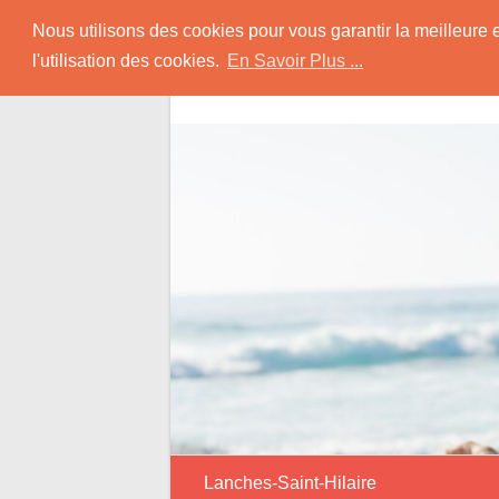
Skip
Rencontrer Senior
Nous utilisons des cookies pour vous garantir la meilleure 
to
l'utilisation des cookies.
En Savoir Plus ...
content
Conseils & Infos pour la Rencontre d'une
Lanches-Saint-Hilaire