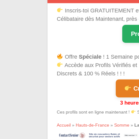
Inscris-toi GRATUITEMENT e
Célibataire dès Maintenant, près
Pr
Offre
Spéciale
! 1 Semaine p
Accède aux Profils Vérifiés 
Discrets & 100 % Réels ! ! !
Cr
3 heure
Ces profils sont en ligne maintenant !
S
Accueil
»
Hauts-de-France
»
Somme
»
La