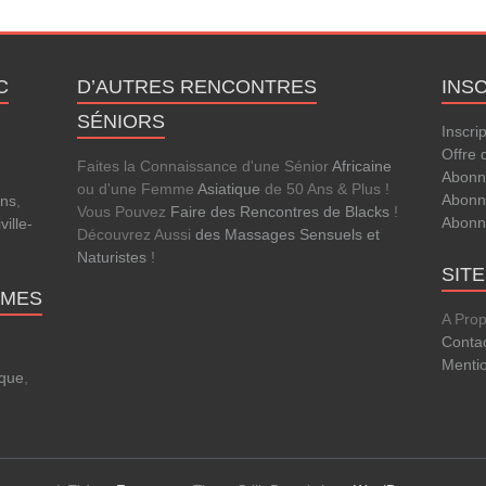
C
D’AUTRES RENCONTRES
INS
SÉNIORS
Inscri
Offre 
Faites la Connaissance d'une Sénior
Africaine
Abonn
ou d'une Femme
Asiatique
de 50 Ans & Plus !
Abonn
ens
,
Vous Pouvez
Faire des Rencontres de Blacks
!
Abonn
ville-
Découvrez Aussi
des Massages Sensuels et
Naturistes
!
SIT
MMES
A Pro
Conta
Menti
que
,