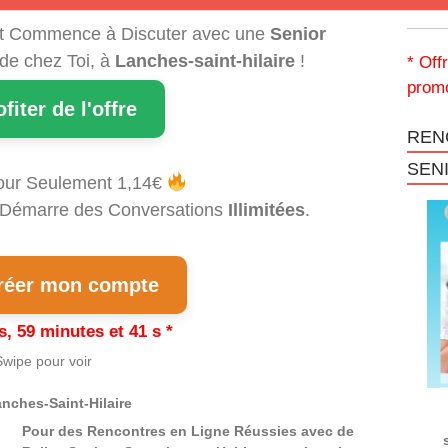
t Commence à Discuter avec une
Senior
 de chez Toi, à
Lanches-saint-hilaire
!
* Off
promo
ofiter de l'offre
REN
SEN
our Seulement 1,14€
et Démarre des Conversations
Illimitées
.
éer mon compte
s, 59 minutes et 41 s *
wipe pour voir
nches-Saint-Hilaire
Pour des Rencontres en Ligne Réussies avec de