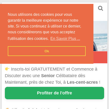
Skip
Rencontrer Senior
to
Conseils & Infos pour la Rencontre d'une Senior
Nous utilisons des cookies pour vous
content
garantir la meilleure expérience sur notre
site. Si vous continuez à utiliser ce dernier,
nous considérerons que vous acceptez
l'utilisation des cookies.
En Savoir Plus ...
Ok
Les Cent-Acres
Inscris-toi GRATUITEMENT et Commence à
Discuter avec une
Senior
Célibataire dès
Maintenant, près de chez Toi, à
Les-cent-acres
!
Profiter de l'offre