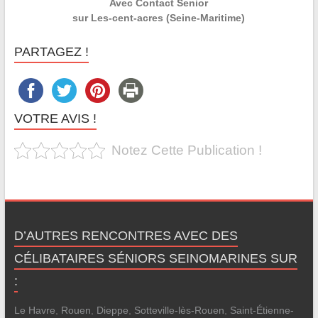
Avec Contact Senior
sur Les-cent-acres (Seine-Maritime)
PARTAGEZ !
VOTRE AVIS !
Notez Cette Publication !
D’AUTRES RENCONTRES AVEC DES
CÉLIBATAIRES SÉNIORS SEINOMARINES SUR
:
Le Havre
,
Rouen
,
Dieppe
,
Sotteville-lès-Rouen
,
Saint-Étienne-