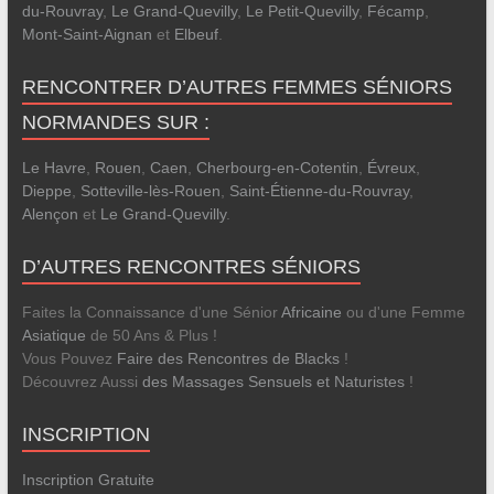
du-Rouvray
,
Le Grand-Quevilly
,
Le Petit-Quevilly
,
Fécamp
,
Mont-Saint-Aignan
et
Elbeuf
.
RENCONTRER D’AUTRES FEMMES SÉNIORS
NORMANDES SUR :
Le Havre
,
Rouen
,
Caen
,
Cherbourg-en-Cotentin
,
Évreux
,
Dieppe
,
Sotteville-lès-Rouen
,
Saint-Étienne-du-Rouvray
,
Alençon
et
Le Grand-Quevilly
.
D’AUTRES RENCONTRES SÉNIORS
Faites la Connaissance d'une Sénior
Africaine
ou d'une Femme
Asiatique
de 50 Ans & Plus !
Vous Pouvez
Faire des Rencontres de Blacks
!
Découvrez Aussi
des Massages Sensuels et Naturistes
!
INSCRIPTION
Inscription Gratuite