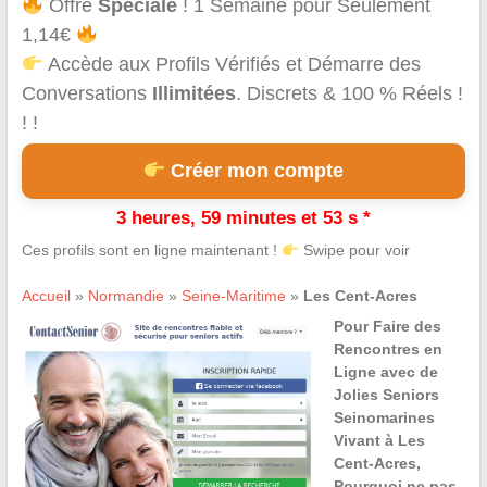
Offre
Spéciale
! 1 Semaine pour Seulement
1,14€
Accède aux Profils Vérifiés et Démarre des
Conversations
Illimitées
. Discrets & 100 % Réels !
! !
Créer mon compte
3 heures, 59 minutes et 53 s *
Ces profils sont en ligne maintenant !
Swipe pour voir
Accueil
»
Normandie
»
Seine-Maritime
»
Les Cent-Acres
Pour Faire des
Rencontres en
Ligne avec de
Jolies Seniors
Seinomarines
Vivant à Les
Cent-Acres,
Pourquoi ne pas