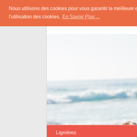
Skip
Rencontrer Senior
Nous utilisons des cookies pour vous garantir la meilleure 
to
l'utilisation des cookies.
En Savoir Plus ...
content
Conseils & Infos pour la Rencontre d'une
Lignières