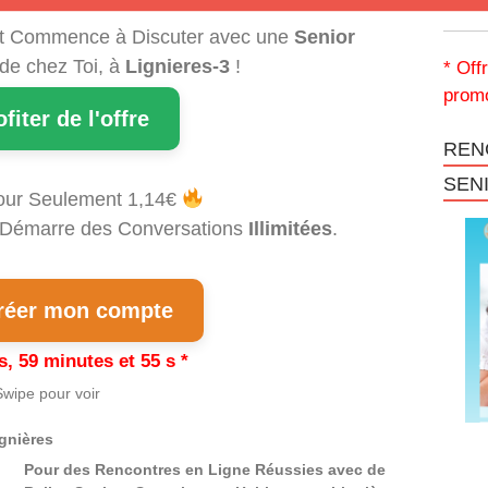
t Commence à Discuter avec une
Senior
 de chez Toi, à
Lignieres-3
!
* Off
promo
ofiter de l'offre
REN
SEN
our Seulement 1,14€
et Démarre des Conversations
Illimitées
.
éer mon compte
s, 59 minutes et 54 s *
wipe pour voir
gnières
Pour des Rencontres en Ligne Réussies avec de