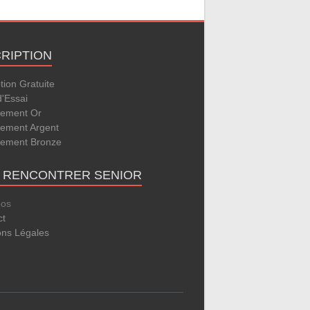
CRIPTION
ption Gratuite
d'Essai
ement Or
ement Argent
ement Bronze
E RENCONTRER SENIOR
pos
ct
ons Légales