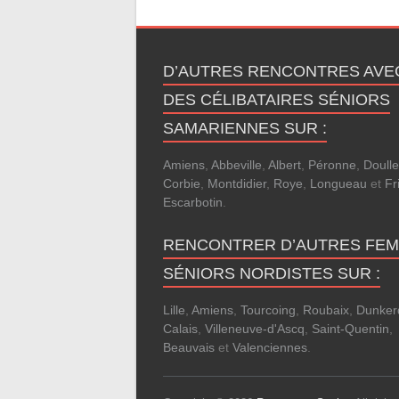
D’AUTRES RENCONTRES AVE
DES CÉLIBATAIRES SÉNIORS
SAMARIENNES SUR :
Amiens
,
Abbeville
,
Albert
,
Péronne
,
Doull
Corbie
,
Montdidier
,
Roye
,
Longueau
et
Fri
Escarbotin
.
RENCONTRER D’AUTRES FE
SÉNIORS NORDISTES SUR :
Lille
,
Amiens
,
Tourcoing
,
Roubaix
,
Dunker
Calais
,
Villeneuve-d'Ascq
,
Saint-Quentin
,
Beauvais
et
Valenciennes
.