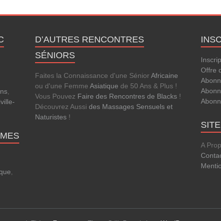
C
D’AUTRES RENCONTRES
INS
SÉNIORS
Inscri
Offre 
Faites la Connaissance d'une Sénior
Africaine
Abonn
ou d'une Femme
Asiatique
de 50 Ans & Plus !
Abonn
ens
,
Vous Pouvez
Faire des Rencontres de Blacks
!
Abonn
ville-
Découvrez Aussi
des Massages Sensuels et
Naturistes
!
SIT
MMES
A Pro
Conta
Menti
que
,