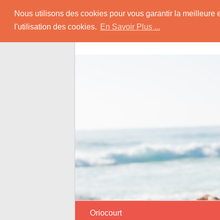
Skip
Rencontrer Senior
Nous utilisons des cookies pour vous garantir la meilleure 
to
l'utilisation des cookies.
En Savoir Plus ...
content
Conseils & Infos pour la Rencontre d'une
Oriocourt