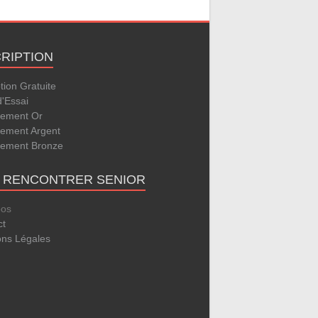
CRIPTION
ption Gratuite
d'Essai
ement Or
ement Argent
ement Bronze
E RENCONTRER SENIOR
pos
ct
ons Légales