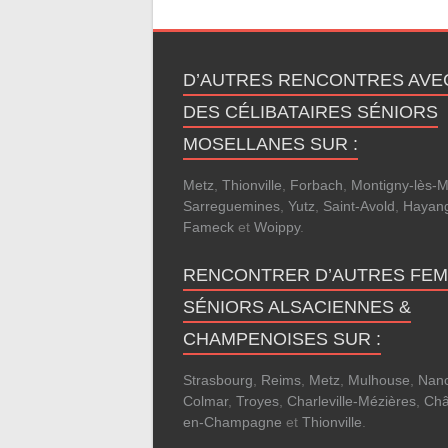
D’AUTRES RENCONTRES AVE
DES CÉLIBATAIRES SÉNIORS
MOSELLANES SUR :
Metz
,
Thionville
,
Forbach
,
Montigny-lès-M
Sarreguemines
,
Yutz
,
Saint-Avold
,
Hayan
Fameck
et
Woippy
.
RENCONTRER D’AUTRES FE
SÉNIORS ALSACIENNES &
CHAMPENOISES SUR :
Strasbourg
,
Reims
,
Metz
,
Mulhouse
,
Nan
Colmar
,
Troyes
,
Charleville-Mézières
,
Châ
en-Champagne
et
Thionville
.