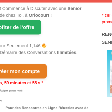
t Commence à Discuter avec une
Senior
 de chez Toi, à
Oriocourt
!
* Off
promo
ofiter de l'offre
REN
SEN
our Seulement 1,14€
et Démarre des Conversations
Illimitées
.
éer mon compte
s, 59 minutes et 54 s *
wipe pour voir
t
Pour des Rencontres en Ligne Réussies avec de