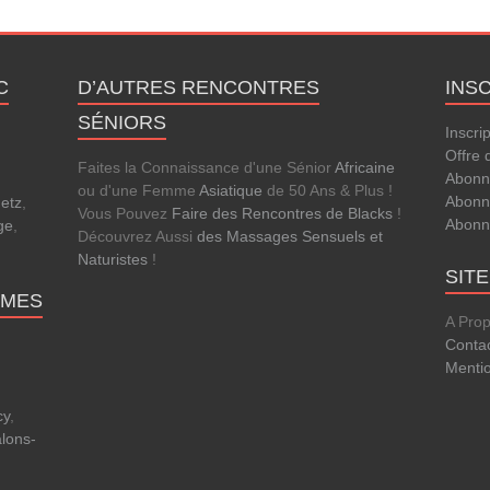
C
D’AUTRES RENCONTRES
INS
SÉNIORS
Inscri
Offre 
Faites la Connaissance d'une Sénior
Africaine
Abonn
ou d'une Femme
Asiatique
de 50 Ans & Plus !
Abonn
etz
,
Vous Pouvez
Faire des Rencontres de Blacks
!
Abonn
ge
,
Découvrez Aussi
des Massages Sensuels et
Naturistes
!
SIT
MMES
A Pro
Conta
Menti
cy
,
lons-