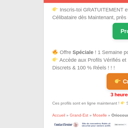
Inscris-toi GRATUITEMENT e
Célibataire dès Maintenant, près
Pr
Offre
Spéciale
! 1 Semaine p
Accède aux Profils Vérifiés 
Discrets & 100 % Réels ! ! !
Cr
3 heure
Ces profils sont en ligne maintenant !
S
Accueil
»
Grand-Est
»
Moselle
»
Oriocour