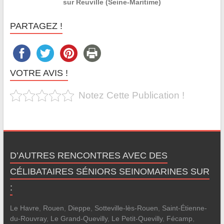
sur Reuville (Seine-Maritime)
PARTAGEZ !
VOTRE AVIS !
Notez Cette Publication !
D’AUTRES RENCONTRES AVEC DES
CÉLIBATAIRES SÉNIORS SEINOMARINES SUR
:
Le Havre
,
Rouen
,
Dieppe
,
Sotteville-lès-Rouen
,
Saint-Étienne-
du-Rouvray
,
Le Grand-Quevilly
,
Le Petit-Quevilly
,
Fécamp
,