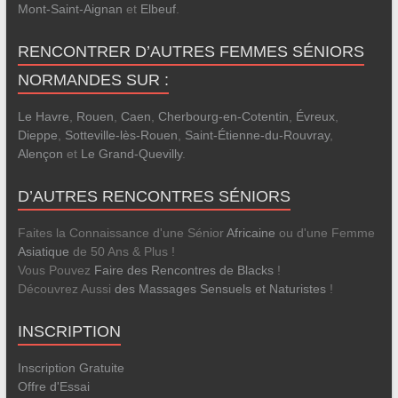
Mont-Saint-Aignan
et
Elbeuf
.
RENCONTRER D’AUTRES FEMMES SÉNIORS
NORMANDES SUR :
Le Havre
,
Rouen
,
Caen
,
Cherbourg-en-Cotentin
,
Évreux
,
Dieppe
,
Sotteville-lès-Rouen
,
Saint-Étienne-du-Rouvray
,
Alençon
et
Le Grand-Quevilly
.
D’AUTRES RENCONTRES SÉNIORS
Faites la Connaissance d'une Sénior
Africaine
ou d'une Femme
Asiatique
de 50 Ans & Plus !
Vous Pouvez
Faire des Rencontres de Blacks
!
Découvrez Aussi
des Massages Sensuels et Naturistes
!
INSCRIPTION
Inscription Gratuite
Offre d'Essai