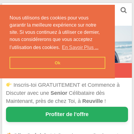
Skip
Rencontrer Senior
to
Conseils & Infos pour la Rencontre d'une Senior
Nous utilisons des cookies pour vous
content
garantir la meilleure expérience sur notre
site. Si vous continuez à utiliser ce dernier,
nous considérerons que vous acceptez
l'utilisation des cookies.
En Savoir Plus ...
Ok
Reuville
Inscris-toi GRATUITEMENT et Commence à
Discuter avec une
Senior
Célibataire dès
Maintenant, près de chez Toi, à
Reuville
!
Profiter de l'offre