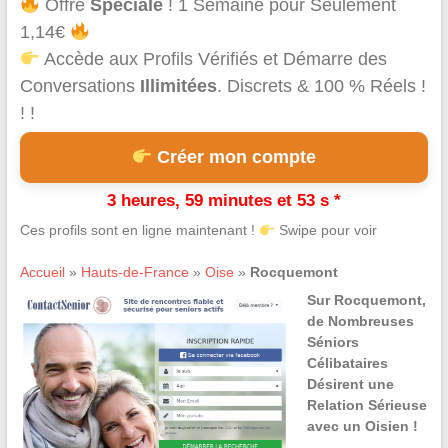
Offre
Spéciale
! 1 Semaine pour Seulement
1,14€
Accède aux Profils Vérifiés et Démarre des
Conversations
Illimitées
. Discrets & 100 % Réels !
! !
Créer mon compte
3 heures, 59 minutes et 52 s *
Ces profils sont en ligne maintenant !
Swipe pour voir
Accueil
»
Hauts-de-France
»
Oise
»
Rocquemont
Sur Rocquemont,
de Nombreuses
Séniors
Célibataires
Désirent une
Relation Sérieuse
avec un Oisien !