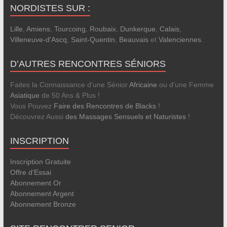
NORDISTES SUR :
Lille
,
Amiens
,
Tourcoing
,
Roubaix
,
Dunkerque
,
Calais
,
Villeneuve-d'Ascq
,
Saint-Quentin
,
Beauvais
et
Valenciennes
.
D’AUTRES RENCONTRES SÉNIORS
Faites la Connaissance d'une Sénior
Africaine
ou d'une Femme
Asiatique
de 50 Ans & Plus !
Vous Pouvez
Faire des Rencontres de Blacks
!
Découvrez Aussi
des Massages Sensuels et Naturistes
!
INSCRIPTION
Inscription Gratuite
Offre d'Essai
Abonnement Or
Abonnement Argent
Abonnement Bronze