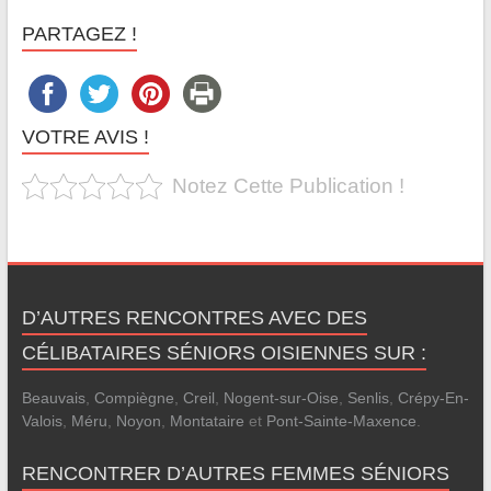
PARTAGEZ !
VOTRE AVIS !
Notez Cette Publication !
D’AUTRES RENCONTRES AVEC DES
CÉLIBATAIRES SÉNIORS OISIENNES SUR :
Beauvais
,
Compiègne
,
Creil
,
Nogent-sur-Oise
,
Senlis
,
Crépy-En-
Valois
,
Méru
,
Noyon
,
Montataire
et
Pont-Sainte-Maxence
.
RENCONTRER D’AUTRES FEMMES SÉNIORS