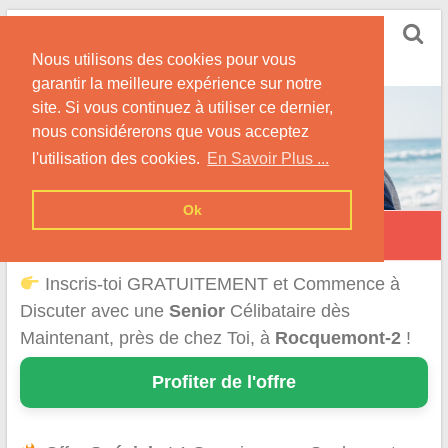
Skip
Rencontrer Senior
to
Conseils & Infos pour la Rencontre d'une Senior
Nous utilisons des cookies pour vous
content
garantir la meilleure expérience sur notre
site. Si vous continuez à utiliser ce dernier,
nous considérerons que vous acceptez
l'utilisation des cookies.
En Savoir Plus ...
Ok
Rocquemont
Inscris-toi GRATUITEMENT et Commence à
Discuter avec une
Senior
Célibataire dès
Maintenant, près de chez Toi, à
Rocquemont-2
!
Profiter de l'offre