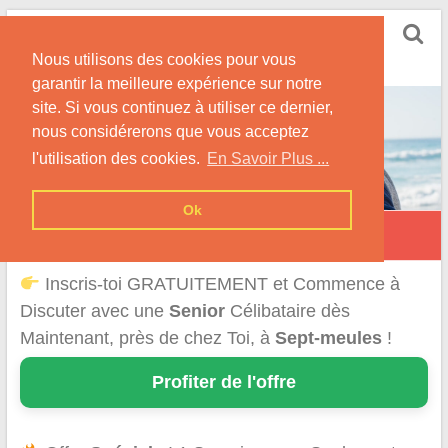
Skip
Rencontrer Senior
to
Conseils & Infos pour la Rencontre d'une Senior
Nous utilisons des cookies pour vous
content
garantir la meilleure expérience sur notre
site. Si vous continuez à utiliser ce dernier,
nous considérerons que vous acceptez
l'utilisation des cookies.
En Savoir Plus ...
Ok
Sept-Meules
Inscris-toi GRATUITEMENT et Commence à
Discuter avec une
Senior
Célibataire dès
Maintenant, près de chez Toi, à
Sept-meules
!
Profiter de l'offre