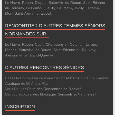
Le Havre
,
Rouen
,
Dieppe
,
Sotteville-lès-Rouen
,
Saint-Étienne-
du-Rouvray
,
Le Grand-Quevilly
,
Le Petit-Quevilly
,
Fécamp
,
Mont-Saint-Aignan
et
Elbeuf
.
RENCONTRER D’AUTRES FEMMES SÉNIORS
NORMANDES SUR :
Le Havre
,
Rouen
,
Caen
,
Cherbourg-en-Cotentin
,
Évreux
,
Dieppe
,
Sotteville-lès-Rouen
,
Saint-Étienne-du-Rouvray
,
Alençon
et
Le Grand-Quevilly
.
D’AUTRES RENCONTRES SÉNIORS
Faites la Connaissance d'une Sénior
Africaine
ou d'une Femme
Asiatique
de 50 Ans & Plus !
Vous Pouvez
Faire des Rencontres de Blacks
!
Découvrez Aussi
des Massages Sensuels et Naturistes
!
INSCRIPTION