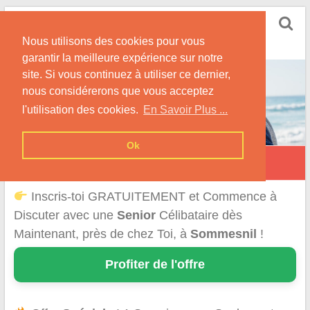
Skip
Rencontrer Senior
to
Conseils & Infos pour la Rencontre d'une Senior
Nous utilisons des cookies pour vous
content
garantir la meilleure expérience sur notre
site. Si vous continuez à utiliser ce dernier,
nous considérerons que vous acceptez
l'utilisation des cookies.
En Savoir Plus ...
Ok
Sommesnil
Inscris-toi GRATUITEMENT et Commence à
Discuter avec une
Senior
Célibataire dès
Maintenant, près de chez Toi, à
Sommesnil
!
Profiter de l'offre