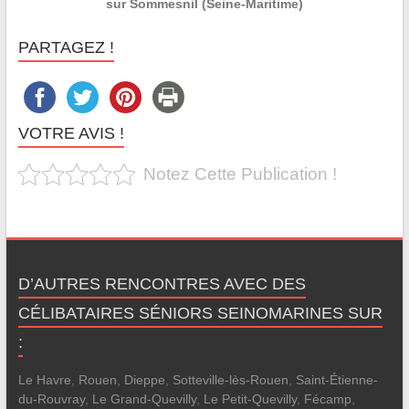
sur Sommesnil (Seine-Maritime)
PARTAGEZ !
VOTRE AVIS !
Notez Cette Publication !
D’AUTRES RENCONTRES AVEC DES
CÉLIBATAIRES SÉNIORS SEINOMARINES SUR
:
Le Havre
,
Rouen
,
Dieppe
,
Sotteville-lès-Rouen
,
Saint-Étienne-
du-Rouvray
,
Le Grand-Quevilly
,
Le Petit-Quevilly
,
Fécamp
,