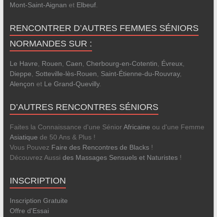
Mont-Saint-Aignan
et
Elbeuf
.
RENCONTRER D’AUTRES FEMMES SÉNIORS
NORMANDES SUR :
Le Havre
,
Rouen
,
Caen
,
Cherbourg-en-Cotentin
,
Évreux
,
Dieppe
,
Sotteville-lès-Rouen
,
Saint-Étienne-du-Rouvray
,
Alençon
et
Le Grand-Quevilly
.
D’AUTRES RENCONTRES SÉNIORS
Faites la Connaissance d'une Sénior
Africaine
ou d'une Femme
Asiatique
de 50 Ans & Plus !
Vous Pouvez
Faire des Rencontres de Blacks
!
Découvrez Aussi
des Massages Sensuels et Naturistes
!
INSCRIPTION
Inscription Gratuite
Offre d'Essai