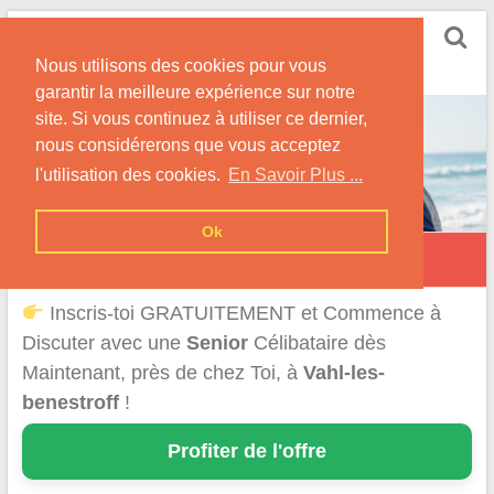
Skip
Rencontrer Senior
to
Conseils & Infos pour la Rencontre d'une Senior
Nous utilisons des cookies pour vous
content
garantir la meilleure expérience sur notre
site. Si vous continuez à utiliser ce dernier,
nous considérerons que vous acceptez
l'utilisation des cookies.
En Savoir Plus ...
Ok
Vahl-lès-Bénestroff
Inscris-toi GRATUITEMENT et Commence à
Discuter avec une
Senior
Célibataire dès
Maintenant, près de chez Toi, à
Vahl-les-
benestroff
!
Profiter de l'offre