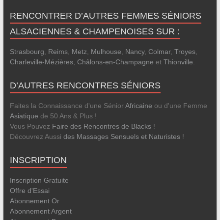
RENCONTRER D’AUTRES FEMMES SÉNIORS
ALSACIENNES & CHAMPENOISES SUR :
Strasbourg
,
Reims
,
Metz
,
Mulhouse
,
Nancy
,
Colmar
,
Troyes
,
Charleville-Mézières
,
Châlons-en-Champagne
et
Thionville
.
D’AUTRES RENCONTRES SÉNIORS
Faites la Connaissance d'une Sénior
Africaine
ou d'une Femme
Asiatique
de 50 Ans & Plus !
Vous Pouvez
Faire des Rencontres de Blacks
!
Découvrez Aussi
des Massages Sensuels et Naturistes
!
INSCRIPTION
Inscription Gratuite
Offre d'Essai
Abonnement Or
Abonnement Argent