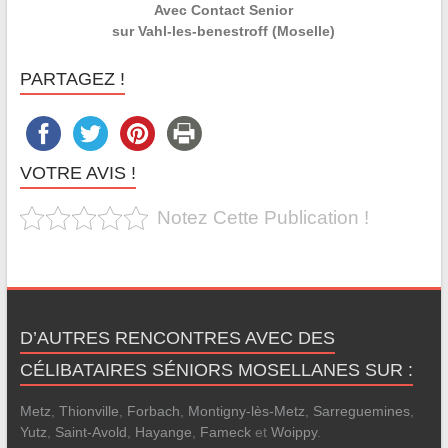
Avec Contact Senior
sur Vahl-les-benestroff (Moselle)
PARTAGEZ !
VOTRE AVIS !
Notez Cette Publication !
D’AUTRES RENCONTRES AVEC DES
CÉLIBATAIRES SÉNIORS MOSELLANES SUR :
Metz
,
Thionville
,
Forbach
,
Montigny-lès-Metz
,
Sarreguemines
,
Yutz
,
Saint-Avold
,
Hayange
,
Fameck
et
Woippy
.