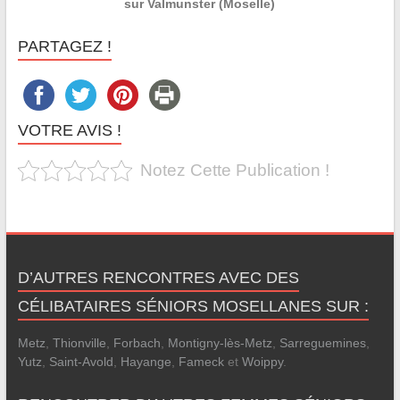
sur Valmunster (Moselle)
PARTAGEZ !
VOTRE AVIS !
Notez Cette Publication !
D’AUTRES RENCONTRES AVEC DES
CÉLIBATAIRES SÉNIORS MOSELLANES SUR :
Metz
,
Thionville
,
Forbach
,
Montigny-lès-Metz
,
Sarreguemines
,
Yutz
,
Saint-Avold
,
Hayange
,
Fameck
et
Woippy
.