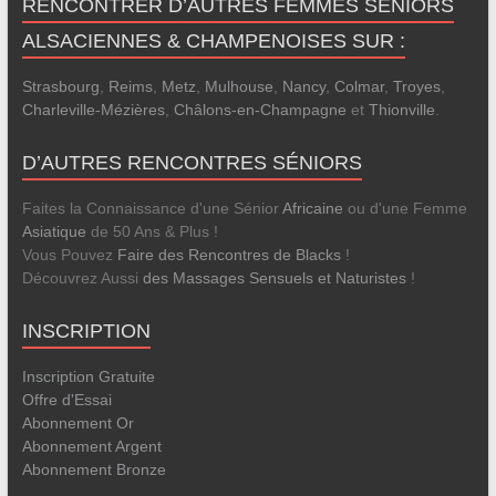
RENCONTRER D’AUTRES FEMMES SÉNIORS
ALSACIENNES & CHAMPENOISES SUR :
Strasbourg
,
Reims
,
Metz
,
Mulhouse
,
Nancy
,
Colmar
,
Troyes
,
Charleville-Mézières
,
Châlons-en-Champagne
et
Thionville
.
D’AUTRES RENCONTRES SÉNIORS
Faites la Connaissance d'une Sénior
Africaine
ou d'une Femme
Asiatique
de 50 Ans & Plus !
Vous Pouvez
Faire des Rencontres de Blacks
!
Découvrez Aussi
des Massages Sensuels et Naturistes
!
INSCRIPTION
Inscription Gratuite
Offre d'Essai
Abonnement Or
Abonnement Argent
Abonnement Bronze