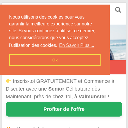
Skip
Rencontrer Senior
to
Conseils & Infos pour la Rencontre d'une Senior
Nous utilisons des cookies pour vous
content
garantir la meilleure expérience sur notre
site. Si vous continuez à utiliser ce dernier,
nous considérerons que vous acceptez
l'utilisation des cookies.
En Savoir Plus ...
Ok
Valmunster
Inscris-toi GRATUITEMENT et Commence à
Discuter avec une
Senior
Célibataire dès
Maintenant, près de chez Toi, à
Valmunster
!
Profiter de l'offre