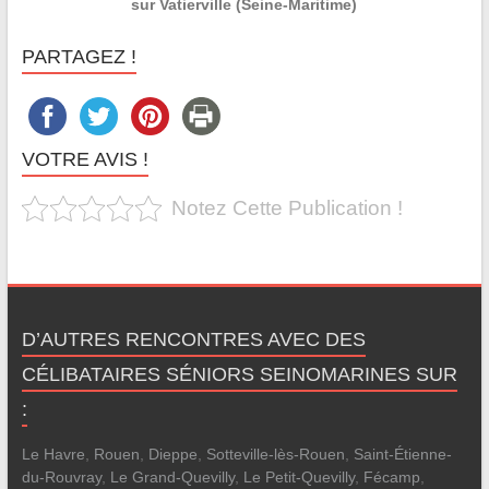
sur Vatierville (Seine-Maritime)
PARTAGEZ !
VOTRE AVIS !
Notez Cette Publication !
D’AUTRES RENCONTRES AVEC DES
CÉLIBATAIRES SÉNIORS SEINOMARINES SUR
:
Le Havre
,
Rouen
,
Dieppe
,
Sotteville-lès-Rouen
,
Saint-Étienne-
du-Rouvray
,
Le Grand-Quevilly
,
Le Petit-Quevilly
,
Fécamp
,