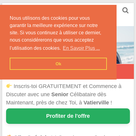
Skip
Rencontrer Senior
to
Conseils & Infos pour la Rencontre d'une Senior
Nous utilisons des cookies pour vous
content
garantir la meilleure expérience sur notre
site. Si vous continuez à utiliser ce dernier,
nous considérerons que vous acceptez
l'utilisation des cookies.
En Savoir Plus ...
Ok
Vatierville
Inscris-toi GRATUITEMENT et Commence à
Discuter avec une
Senior
Célibataire dès
Maintenant, près de chez Toi, à
Vatierville
!
Profiter de l'offre