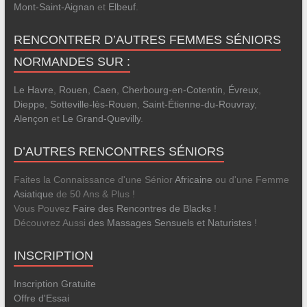
Mont-Saint-Aignan
et
Elbeuf
.
RENCONTRER D’AUTRES FEMMES SÉNIORS
NORMANDES SUR :
Le Havre
,
Rouen
,
Caen
,
Cherbourg-en-Cotentin
,
Évreux
,
Dieppe
,
Sotteville-lès-Rouen
,
Saint-Étienne-du-Rouvray
,
Alençon
et
Le Grand-Quevilly
.
D’AUTRES RENCONTRES SÉNIORS
Faites la Connaissance d'une Sénior
Africaine
ou d'une Femme
Asiatique
de 50 Ans & Plus !
Vous Pouvez
Faire des Rencontres de Blacks
!
Découvrez Aussi
des Massages Sensuels et Naturistes
!
INSCRIPTION
Inscription Gratuite
Offre d'Essai