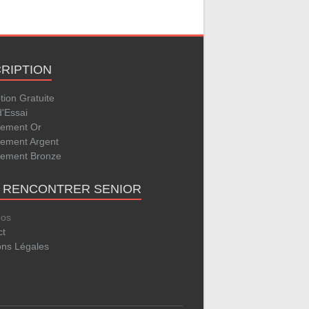
CRIPTION
ption Gratuite
d'Essai
ement Or
ement Argent
ement Bronze
E RENCONTRER SENIOR
pos
ct
ons Légales