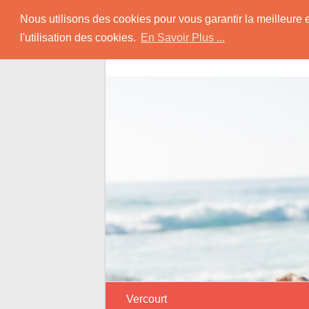
Skip
Rencontrer Senior
Nous utilisons des cookies pour vous garantir la meilleure 
to
l'utilisation des cookies.
En Savoir Plus ...
content
Conseils & Infos pour la Rencontre d'une
Vercourt