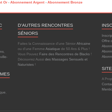
t Or
-
Abonnement Argent
-
Abonnement Bronze
C
D’AUTRES RENCONTRES
INS
SÉNIORS
Inscri
Offre 
Faites la Connaissance d'une Sénior
Africaine
Abonn
ou d'une Femme
Asiatique
de 50 Ans & Plus !
Abonn
ens
,
Vous Pouvez
Faire des Rencontres de Blacks
!
Abonn
ville-
Découvrez Aussi
des Massages Sensuels et
Naturistes
!
SIT
MMES
A Pro
Conta
Menti
que
,