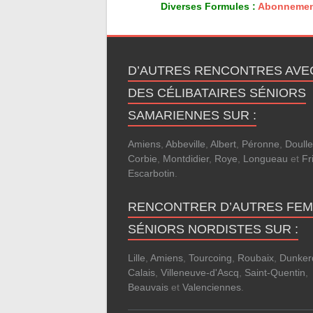
Diverses Formules :
Abonnemen
D’AUTRES RENCONTRES AVE
DES CÉLIBATAIRES SÉNIORS
SAMARIENNES SUR :
Amiens
,
Abbeville
,
Albert
,
Péronne
,
Doull
Corbie
,
Montdidier
,
Roye
,
Longueau
et
Fri
Escarbotin
.
RENCONTRER D’AUTRES FE
SÉNIORS NORDISTES SUR :
Lille
,
Amiens
,
Tourcoing
,
Roubaix
,
Dunker
Calais
,
Villeneuve-d'Ascq
,
Saint-Quentin
,
Beauvais
et
Valenciennes
.