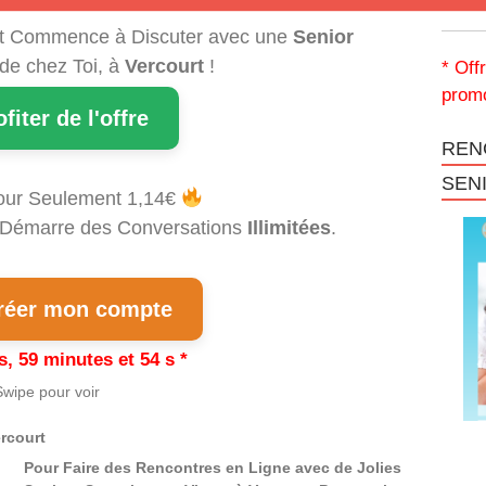
t Commence à Discuter avec une
Senior
 de chez Toi, à
Vercourt
!
* Off
promo
ofiter de l'offre
REN
SEN
our Seulement 1,14€
et Démarre des Conversations
Illimitées
.
éer mon compte
s, 59 minutes et 53 s *
wipe pour voir
rcourt
Pour Faire des Rencontres en Ligne avec de Jolies